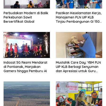
Perbudakan Modern di Balik
Pastikan Keselamatan Kerja,
Perkebunan Sawit
Manajemen PLN UIP KLB
Bersertifikat Global
Tinjau Pembangunan GI 150
kV Ambawang
Indosat 5G Resmi Mendarat
Mustahik Care Day: YBM PLN
di Pontianak, Manjakan
UIP KLB Berbagi Senyuman
Gamers hingga Pemburu AI
dan Apresiasi untuk Guru
Ngaji di Mempawah