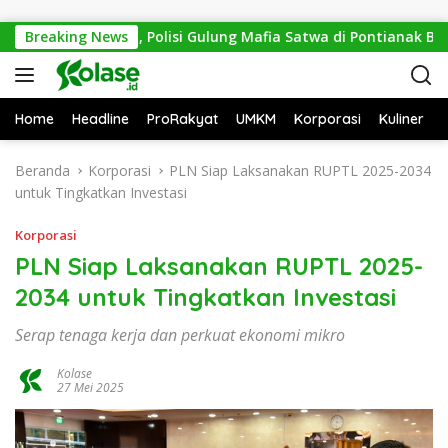
Langsung ke konten
 Mitos Sesat, Polisi Gulung Mafia Satwa di Pontianak Bersama 
Breaking News
Home
Headline
ProRakyat
UMKM
Korporasi
Kuliner
Beranda
Korporasi
PLN Siap Laksanakan RUPTL 2025-2034
untuk Tingkatkan Investasi
Korporasi
PLN Siap Laksanakan RUPTL 2025-
2034 untuk Tingkatkan Investasi
Serap tenaga kerja dan perkuat ekonomi mikro
Kolase
27 Mei 2025