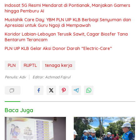
Indosat 5G Resmi Mendarat di Pontianak, Manjakan Gamers
hingga Pemburu AI
Mustahik Care Day: YBM PLN UIP KLB Berbagi Senyuman dan
Apresiasi untuk Guru Ngaji di Mempawah
Koridor Labian-Leboyan Terusik Sawit, Cagar Biosfer Tana
Bentarum Terancam
PLN UIP KLB Gelar Aksi Donor Darah “Electric-Care”
PLN
RUPTL
tenaga kerja
Penulis: Adv
Editor: Achmad Fajrul
Baca Juga