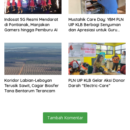
Indosat 5G Resmi Mendarat
Mustahik Care Day: YBM PLN
di Pontianak, Manjakan
UIP KLB Berbagi Senyuman
Gamers hingga Pemburu AI
dan Apresiasi untuk Guru
Ngaji di Mempawah
Koridor Labian-Leboyan
PLN UIP KLB Gelar Aksi Donor
Terusik Sawit, Cagar Biosfer
Darah “Electric-Care”
Tana Bentarum Terancam
Tambah Komentar