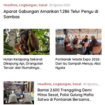
Headline
,
Lingkungan
,
Sosial
08 Agustus 2026
Aparat Gabungan Amankan 1.286 Telur Penyu di
Sambas
Hutan Ketapang Sekarat
Pontianak Waste Expo 2026:
Dikepung Api, Orangutan
Dari Isu Sampah Menuju Aksi
Terusir dari Rumahnya
Nyata
Sendiri
Headline
,
Lingkungan
,
Sosial
06 Agustus
2026
Bantai 2.600 Trenggiling Demi
Mitos Sesat, Polisi Gulung Mafia
Satwa di Pontianak Bersama
Setengah Ton Sisik Haram