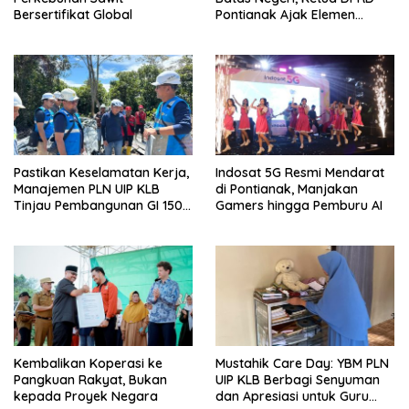
Bersertifikat Global
Pontianak Ajak Elemen
Bangsa Sukseskan Ekspedisi
Merah Putih 2026
Pastikan Keselamatan Kerja,
Indosat 5G Resmi Mendarat
Manajemen PLN UIP KLB
di Pontianak, Manjakan
Tinjau Pembangunan GI 150
Gamers hingga Pemburu AI
kV Ambawang
Kembalikan Koperasi ke
Mustahik Care Day: YBM PLN
Pangkuan Rakyat, Bukan
UIP KLB Berbagi Senyuman
kepada Proyek Negara
dan Apresiasi untuk Guru