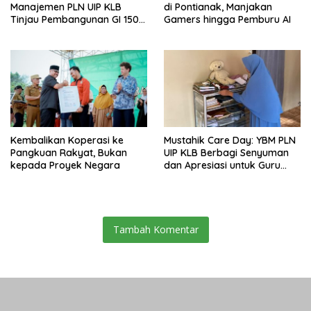
Manajemen PLN UIP KLB
di Pontianak, Manjakan
Tinjau Pembangunan GI 150
Gamers hingga Pemburu AI
kV Ambawang
Kembalikan Koperasi ke
Mustahik Care Day: YBM PLN
Pangkuan Rakyat, Bukan
UIP KLB Berbagi Senyuman
kepada Proyek Negara
dan Apresiasi untuk Guru
Ngaji di Mempawah
Tambah Komentar