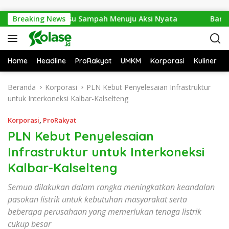
Langsung ke konten
2026: Dari Isu Sampah Menuju Aksi Nyata
Breaking News
Bantai 2.600
Home
Headline
ProRakyat
UMKM
Korporasi
Kuliner
Beranda
Korporasi
PLN Kebut Penyelesaian Infrastruktur
untuk Interkoneksi Kalbar-Kalselteng
Korporasi
,
ProRakyat
PLN Kebut Penyelesaian
Infrastruktur untuk Interkoneksi
Kalbar-Kalselteng
Semua dilakukan dalam rangka meningkatkan keandalan
pasokan listrik untuk kebutuhan masyarakat serta
beberapa perusahaan yang memerlukan tenaga listrik
cukup besar