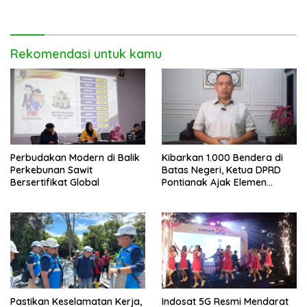
Ngaji di Mempawah
Rekomendasi untuk kamu
Perbudakan Modern di Balik
Kibarkan 1.000 Bendera di
Perkebunan Sawit
Batas Negeri, Ketua DPRD
Bersertifikat Global
Pontianak Ajak Elemen
Bangsa Sukseskan Ekspedisi
Merah Putih 2026
Pastikan Keselamatan Kerja,
Indosat 5G Resmi Mendarat