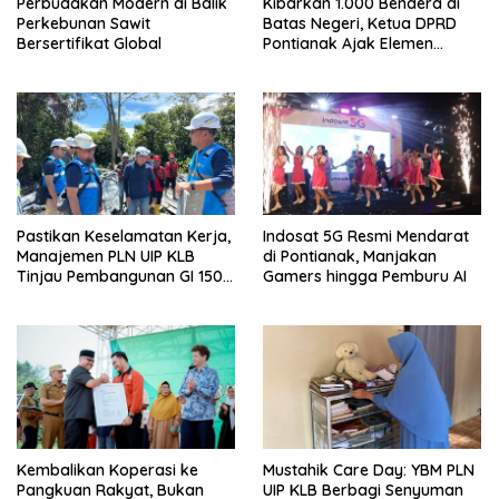
Perbudakan Modern di Balik
Kibarkan 1.000 Bendera di
Perkebunan Sawit
Batas Negeri, Ketua DPRD
Bersertifikat Global
Pontianak Ajak Elemen
Bangsa Sukseskan Ekspedisi
Merah Putih 2026
Pastikan Keselamatan Kerja,
Indosat 5G Resmi Mendarat
Manajemen PLN UIP KLB
di Pontianak, Manjakan
Tinjau Pembangunan GI 150
Gamers hingga Pemburu AI
kV Ambawang
Kembalikan Koperasi ke
Mustahik Care Day: YBM PLN
Pangkuan Rakyat, Bukan
UIP KLB Berbagi Senyuman