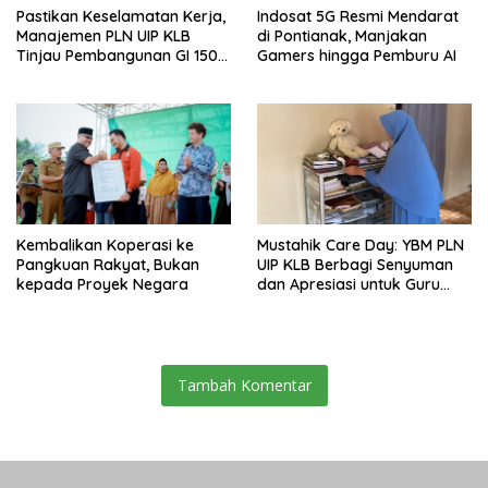
Pastikan Keselamatan Kerja,
Indosat 5G Resmi Mendarat
Manajemen PLN UIP KLB
di Pontianak, Manjakan
Tinjau Pembangunan GI 150
Gamers hingga Pemburu AI
kV Ambawang
Kembalikan Koperasi ke
Mustahik Care Day: YBM PLN
Pangkuan Rakyat, Bukan
UIP KLB Berbagi Senyuman
kepada Proyek Negara
dan Apresiasi untuk Guru
Ngaji di Mempawah
Tambah Komentar