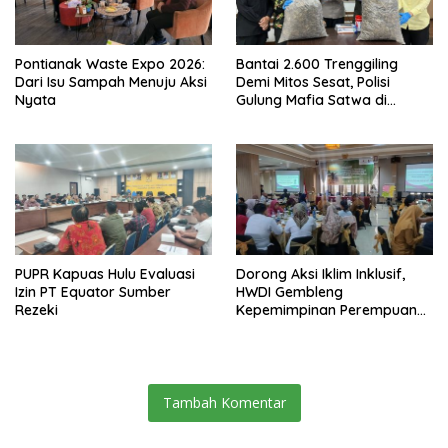
Pontianak Waste Expo 2026:
Bantai 2.600 Trenggiling
Dari Isu Sampah Menuju Aksi
Demi Mitos Sesat, Polisi
Nyata
Gulung Mafia Satwa di
Pontianak Bersama
Setengah Ton Sisik Haram
PUPR Kapuas Hulu Evaluasi
Dorong Aksi Iklim Inklusif,
Izin PT Equator Sumber
HWDI Gembleng
Rezeki
Kepemimpinan Perempuan
Disabilitas di Pontianak
Tambah Komentar