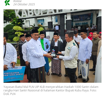
Kolase
24 Oktober 2025
Yayasan Baitul Mal PLN UIP KLB menyerahkan Hadiah 1000 Santri dalam
rangka Hari Santri Nasional di halaman Kantor Bupati Kubu Raya. Foto:
Dok. PLN