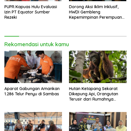
PUPR Kapuas Hulu Evaluasi
Dorong Aksi Iklim Inklusif,
Izin PT Equator Sumber
HWDI Gembleng
Rezeki
Kepemimpinan Perempuan
Disabilitas di Pontianak
Rekomendasi untuk kamu
Aparat Gabungan Amankan
Hutan Ketapang Sekarat
1.286 Telur Penyu di Sambas
Dikepung Api, Orangutan
Terusir dari Rumahnya
Sendiri