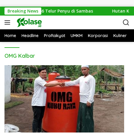
Langsung ke konten
an Amankan 1.286 Telur Penyu di Sambas
Breaking News
Hutan Ketap
Home
Headline
ProRakyat
UMKM
Korporasi
Kuliner
OMG Kalbar