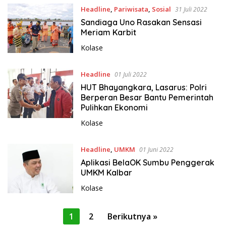
Headline
,
Pariwisata
,
Sosial
31 Juli 2022
Sandiaga Uno Rasakan Sensasi
Meriam Karbit
Kolase
Headline
01 Juli 2022
HUT Bhayangkara, Lasarus: Polri
Berperan Besar Bantu Pemerintah
Pulihkan Ekonomi
Kolase
Headline
,
UMKM
01 Juni 2022
Aplikasi BelaOK Sumbu Penggerak
UMKM Kalbar
Kolase
P
1
2
Berikutnya »