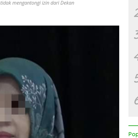
 tidak mengantongi izin dari Dekan
Pop