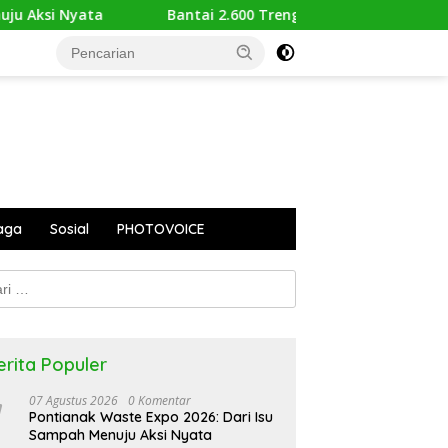
Bantai 2.600 Trenggiling Demi Mitos Sesat, Polisi Gulung M
aga
Sosial
PHOTOVOICE
k:
erita Populer
07 Agustus 2026
0 Komentar
Pontianak Waste Expo 2026: Dari Isu
Sampah Menuju Aksi Nyata