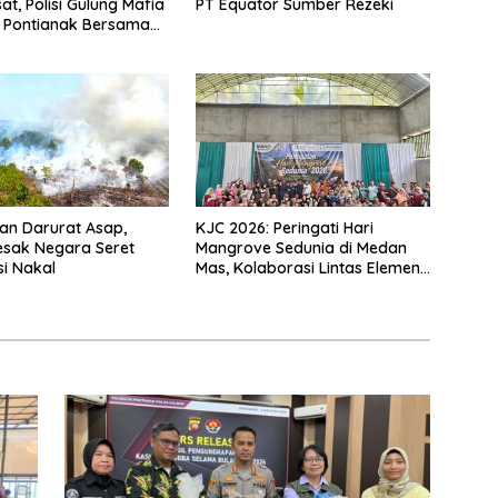
at, Polisi Gulung Mafia
PT Equator Sumber Rezeki
 Pontianak Bersama
 Ton Sisik Haram
an Darurat Asap,
KJC 2026: Peringati Hari
esak Negara Seret
Mangrove Sedunia di Medan
i Nakal
Mas, Kolaborasi Lintas Elemen
Tegaskan Pentingnya Jaga
Benteng Pesisir Kalbar