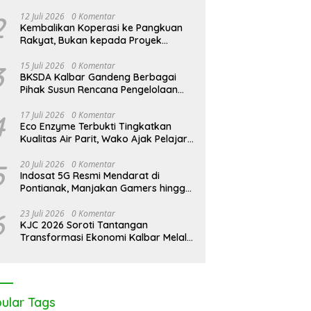
2
12 Juli 2026
0 Komentar
Kembalikan Koperasi ke Pangkuan
Rakyat, Bukan kepada Proyek
Negara
3
15 Juli 2026
0 Komentar
BKSDA Kalbar Gandeng Berbagai
Pihak Susun Rencana Pengelolaan
Jangka Panjang Cagar Alam
Karimata 2027-2036
4
17 Juli 2026
0 Komentar
Eco Enzyme Terbukti Tingkatkan
Kualitas Air Parit, Wako Ajak Pelajar
Peduli Lingkungan
5
20 Juli 2026
0 Komentar
Indosat 5G Resmi Mendarat di
Pontianak, Manjakan Gamers hingga
Pemburu AI
6
23 Juli 2026
0 Komentar
KJC 2026 Soroti Tantangan
Transformasi Ekonomi Kalbar Melalui
Sinergi Industri dan Ekonomi Hijau
ular Tags