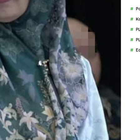
P
K
P
P
E