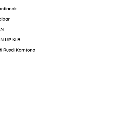
ontianak
albar
LN
LN UIP KLB
di Rusdi Kamtono