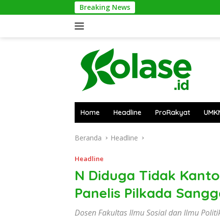
Langsung
Breaking News
Pontian
ke
konten
Home
Headline
ProRakyat
UMK
Beranda
Headline
Headline
N Diduga Tidak Kanton
Panelis Pilkada Sang
Dosen Fakultas Ilmu Sosial dan Ilmu Politi