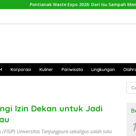
ak Waste Expo 2026: Dari Isu Sampah Menuju Aksi Nyata
M
Korporasi
Kuliner
Pariwisata
Lingkungan
Olahr
Cari
untu
gi Izin Dekan untuk Jadi
B
gau
1
k (FISIP) Universitas Tanjungpura sekaligus salah satu