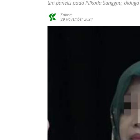
tim panelis pada Pilkada Sanggau, diduga
Kolase
29 November 2024