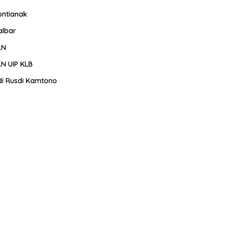
ontianak
albar
LN
LN UIP KLB
di Rusdi Kamtono