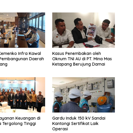
Kemenko Infra Kawal
Kasus Penembakan oleh
i Pembangunan Daerah
Oknum TNI AU di PT. Mina Mas
ang
Ketapang Berujung Damai
Layanan Keuangan di
Gardu Induk 150 kV Sandai
a Tergolong Tinggi
Kantongi Sertifikat Laik
Operasi