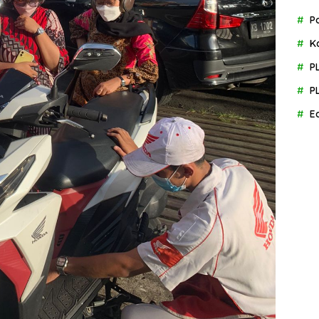
P
K
P
P
E