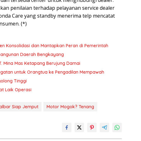
) dan tersedia center untuk menghubungi dealer.
kan penilaian terhadap pelayanan service dealer
onda Care yang standby menerima telp mencatat
nsumen. (*)
n Konsolidasi dan Mantapkan Peran di Pemerintah
mbangunan Daerah Bengkayang
T. Mina Mas Ketapang Berujung Damai
ugatan untuk Orangtua ke Pengadilan Mempawah
olong Tinggi
at Laik Operasi
albar Siap Jemput
Motor Mogok? Tenang