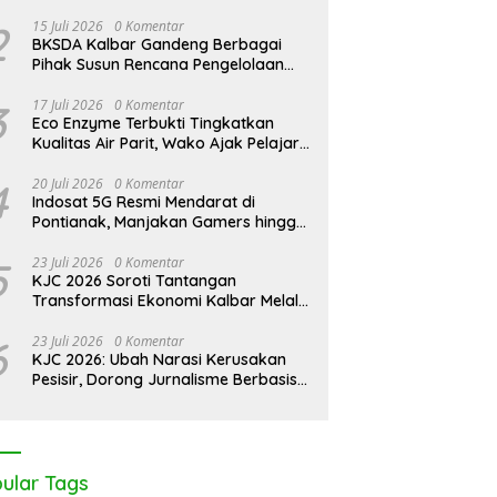
2
15 Juli 2026
0 Komentar
BKSDA Kalbar Gandeng Berbagai
Pihak Susun Rencana Pengelolaan
Jangka Panjang Cagar Alam
Karimata 2027-2036
3
17 Juli 2026
0 Komentar
Eco Enzyme Terbukti Tingkatkan
Kualitas Air Parit, Wako Ajak Pelajar
Peduli Lingkungan
4
20 Juli 2026
0 Komentar
Indosat 5G Resmi Mendarat di
Pontianak, Manjakan Gamers hingga
Pemburu AI
5
23 Juli 2026
0 Komentar
KJC 2026 Soroti Tantangan
Transformasi Ekonomi Kalbar Melalui
Sinergi Industri dan Ekonomi Hijau
6
23 Juli 2026
0 Komentar
KJC 2026: Ubah Narasi Kerusakan
Pesisir, Dorong Jurnalisme Berbasis
Solusi
ular Tags