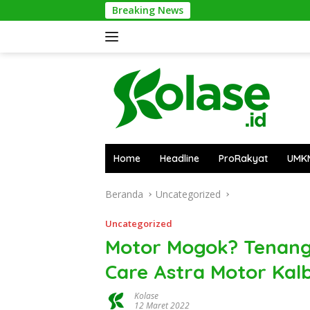
Langsung
Breaking News
Pontianak 
ke
konten
Home
Headline
ProRakyat
UMK
Beranda
Uncategorized
Uncategorized
Motor Mogok? Tenang
Care Astra Motor Kal
Kolase
12 Maret 2022