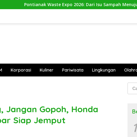
Waste Expo 2026: Dari Isu Sampah Menuju Aksi Nyata
M
Korporasi
Kuliner
Pariwisata
Lingkungan
Olahr
Cari
untu
, Jangan Gopoh, Honda
B
bar Siap Jemput
1