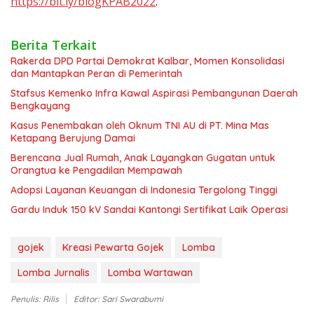
https://bit.ly/blogKPAB2022
.
Berita Terkait
Rakerda DPD Partai Demokrat Kalbar, Momen Konsolidasi
dan Mantapkan Peran di Pemerintah
Stafsus Kemenko Infra Kawal Aspirasi Pembangunan Daerah
Bengkayang
Kasus Penembakan oleh Oknum TNI AU di PT. Mina Mas
Ketapang Berujung Damai
Berencana Jual Rumah, Anak Layangkan Gugatan untuk
Orangtua ke Pengadilan Mempawah
Adopsi Layanan Keuangan di Indonesia Tergolong Tinggi
Gardu Induk 150 kV Sandai Kantongi Sertifikat Laik Operasi
gojek
Kreasi Pewarta Gojek
Lomba
Lomba Jurnalis
Lomba Wartawan
Penulis: Rilis
Editor: Sari Swarabumi