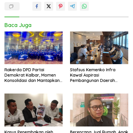
Baca Juga
Rakerda DPD Partai
Stafsus Kemenko Infra
Demokrat Kalbar, Momen
Kawal Aspirasi
Konsolidasi dan Mantapkan
Pembangunan Daerah
Peran di Pemerintah
Bengkayang
Kasus Penembakan oleh
Berencana Jual Rumah, Anak