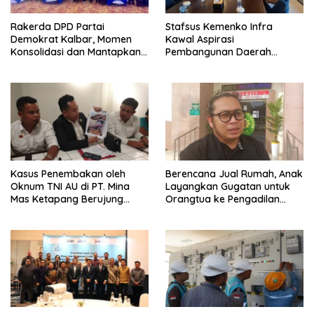
Rakerda DPD Partai
Stafsus Kemenko Infra
Demokrat Kalbar, Momen
Kawal Aspirasi
Konsolidasi dan Mantapkan
Pembangunan Daerah
Peran di Pemerintah
Bengkayang
Kasus Penembakan oleh
Berencana Jual Rumah, Anak
Oknum TNI AU di PT. Mina
Layangkan Gugatan untuk
Mas Ketapang Berujung
Orangtua ke Pengadilan
Damai
Mempawah