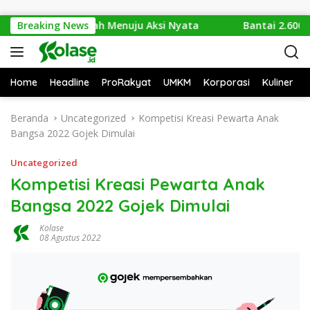
Langsung ke konten
i Isu Sampah Menuju Aksi Nyata
Breaking News
Bantai 2.600 Trenggil
Home
Headline
ProRakyat
UMKM
Korporasi
Kuliner
Beranda
Uncategorized
Kompetisi Kreasi Pewarta Anak
Bangsa 2022 Gojek Dimulai
Uncategorized
Kompetisi Kreasi Pewarta Anak
Bangsa 2022 Gojek Dimulai
Kolase
08 Agustus 2022