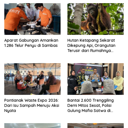
Aparat Gabungan Amankan
Hutan Ketapang Sekarat
1.286 Telur Penyu di Sambas
Dikepung Api, Orangutan
Terusir dari Rumahnya
Sendiri
Pontianak Waste Expo 2026:
Bantai 2.600 Trenggiling
Dari Isu Sampah Menuju Aksi
Demi Mitos Sesat, Polisi
Nyata
Gulung Mafia Satwa di
Pontianak Bersama
Setengah Ton Sisik Haram