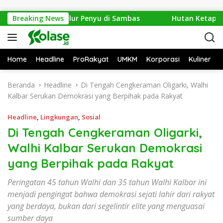
Langsung ke konten
n 1.286 Telur Penyu di Sambas
Breaking News
Hutan Ketapang Sekar
Home
Headline
ProRakyat
UMKM
Korporasi
Kuliner
Beranda
Headline
Di Tengah Cengkeraman Oligarki, Walhi
Kalbar Serukan Demokrasi yang Berpihak pada Rakyat
Headline
,
Lingkungan
,
Sosial
Di Tengah Cengkeraman Oligarki,
Walhi Kalbar Serukan Demokrasi
yang Berpihak pada Rakyat
Peringatan 45 tahun Walhi dan 35 tahun Walhi Kalbar ini
menjadi pengingat bahwa demokrasi sejati lahir dari rakyat
yang berdaya, bukan dari segelintir elite yang menguasai
sumber daya