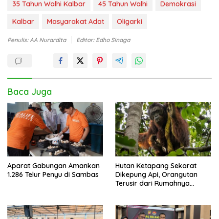
35 Tahun Walhi Kalbar
45 Tahun Walhi
Demokrasi
Kalbar
Masyarakat Adat
Oligarki
Penulis: AA Nurardita
Editor: Edho Sinaga
Baca Juga
Aparat Gabungan Amankan
Hutan Ketapang Sekarat
1.286 Telur Penyu di Sambas
Dikepung Api, Orangutan
Terusir dari Rumahnya
Sendiri