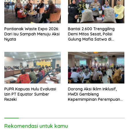
Pontianak Waste Expo 2026:
Bantai 2.600 Trenggiling
Dari Isu Sampah Menuju Aksi
Demi Mitos Sesat, Polisi
Nyata
Gulung Mafia Satwa di
Pontianak Bersama
Setengah Ton Sisik Haram
PUPR Kapuas Hulu Evaluasi
Dorong Aksi Iklim Inklusif,
Izin PT Equator Sumber
HWDI Gembleng
Rezeki
Kepemimpinan Perempuan
Disabilitas di Pontianak
Rekomendasi untuk kamu