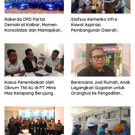
Rakerda DPD Partai
Stafsus Kemenko Infra
Demokrat Kalbar, Momen
Kawal Aspirasi
Konsolidasi dan Mantapkan
Pembangunan Daerah
Peran di Pemerintah
Bengkayang
Kasus Penembakan oleh
Berencana Jual Rumah, Anak
Oknum TNI AU di PT. Mina
Layangkan Gugatan untuk
Mas Ketapang Berujung
Orangtua ke Pengadilan
Damai
Mempawah