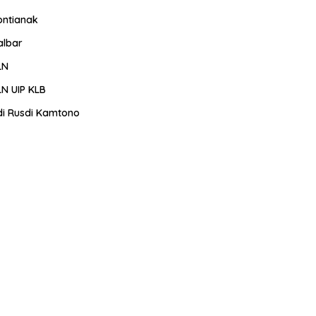
ontianak
albar
LN
LN UIP KLB
di Rusdi Kamtono