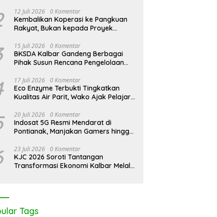
Pontianak Bersama Setengah Ton
Sisik Haram
2
12 Juli 2026
0 Komentar
Kembalikan Koperasi ke Pangkuan
Rakyat, Bukan kepada Proyek
Negara
3
15 Juli 2026
0 Komentar
BKSDA Kalbar Gandeng Berbagai
Pihak Susun Rencana Pengelolaan
Jangka Panjang Cagar Alam
Karimata 2027-2036
4
17 Juli 2026
0 Komentar
Eco Enzyme Terbukti Tingkatkan
Kualitas Air Parit, Wako Ajak Pelajar
Peduli Lingkungan
5
20 Juli 2026
0 Komentar
Indosat 5G Resmi Mendarat di
Pontianak, Manjakan Gamers hingga
Pemburu AI
6
23 Juli 2026
0 Komentar
KJC 2026 Soroti Tantangan
Transformasi Ekonomi Kalbar Melalui
Sinergi Industri dan Ekonomi Hijau
ular Tags