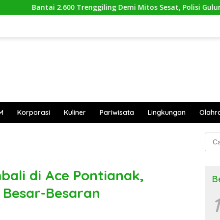
00 Trenggiling Demi Mitos Sesat, Polisi Gulung Mafia Satwa di
M
Korporasi
Kuliner
Pariwisata
Lingkungan
Olahr
Cari
untu
li di Ace Pontianak,
B
 Besar-Besaran
1