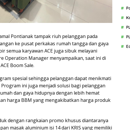
P
K
P
amal Pontianak tampak riuh pelanggan pada
P
tangan ke pusat perkakas rumah tangga dan gaya
E
mpir semua karyawan ACE juga sibuk melayani
re Operation Manager menyampaikan, saat ini di
 ACE Boom Sale.
gram spesial sehingga pelanggan dapat menikmati
. Program ini juga menjadi solusi bagi pelanggan
rumah dan gaya hidupnya dengan lebih hemat
aikan harga BBM yang mengakibatkan harga produk
oduk dengan rangkaian promo khusus diantaranya
an masak aluminium isi 14 dari KRIS yang memiliki