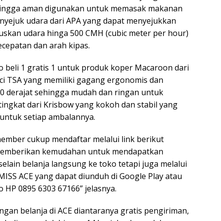
sehingga aman digunakan untuk memasak makanan
enyejuk udara dari APA yang dapat menyejukkan
skan udara hinga 500 CMH (cubic meter per hour)
ecepatan dan arah kipas.
beli 1 gratis 1 untuk produk koper Macaroon dari
ci TSA yang memiliki gagang ergonomis dan
60 derajat sehingga mudah dan ringan untuk
 tingkat dari Krisbow yang kokoh dan stabil yang
ntuk setiap ambalannya.
ember cukup mendaftar melalui link berikut
ga memberikan kemudahan untuk mendapatkan
ain belanja langsung ke toko tetapi juga melalui
i MISS ACE yang dapat diunduh di Google Play atau
o HP 0895 6303 67166” jelasnya.
gan belanja di ACE diantaranya gratis pengiriman,