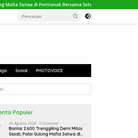
 Pontianak Bersama Setengah Ton Sisik Haram
PUPR Kapua
aga
Sosial
PHOTOVOICE
k:
erita Populer
06 Agustus 2026
0 Komentar
Bantai 2.600 Trenggiling Demi Mitos
Sesat, Polisi Gulung Mafia Satwa di