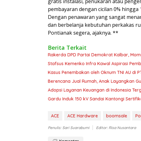
gratis instalasi, penukaran atau peng
pembayaran dengan cicilan 0% hingga 1
Dengan penawaran yang sangat menarik
dan berbelanja kebutuhan perkakas r
Pontianak segera, ajaknya. **
Berita Terkait
Rakerda DPD Partai Demokrat Kalbar, Mome
Stafsus Kemenko Infra Kawal Aspirasi Pe
Kasus Penembakan oleh Oknum TNI AU di P
Berencana Jual Rumah, Anak Layangkan G
Adopsi Layanan Keuangan di Indonesia Terg
Gardu Induk 150 kV Sandai Kantongi Sertifik
ACE
ACE Hardware
boomsale
Po
Penulis: Sari Suarabumi
Editor: Risa Nusantara