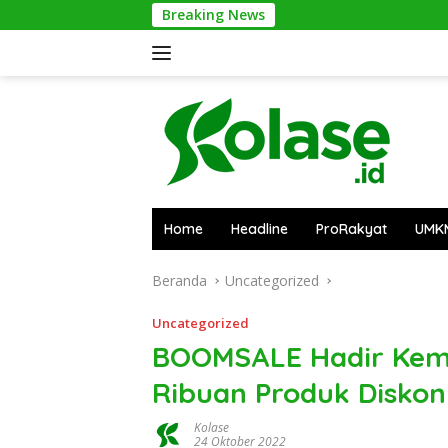
Langsung
Breaking News
Bantai 2.6
ke
konten
Home
Headline
ProRakyat
UMK
Beranda
Uncategorized
Uncategorized
BOOMSALE Hadir Kemba
Ribuan Produk Diskon
Kolase
24 Oktober 2022