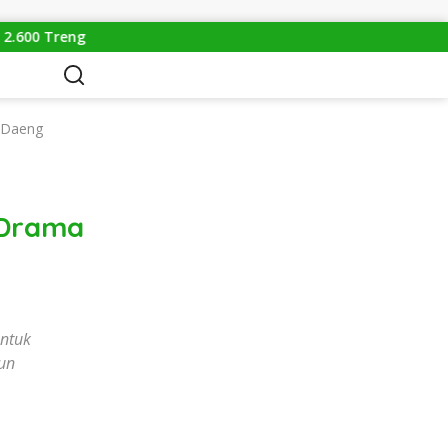
 Demi Mitos Sesat, Polisi Gulung Mafia Satwa di Pontianak Ber
u Daeng
 Drama
ntuk
un