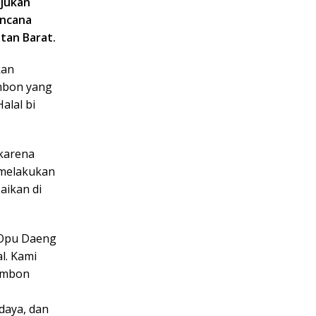
njukan
encana
tan Barat.
kan
mbon yang
alal bi
karena
 melakukan
aikan di
 Opu Daeng
l. Kami
ambon
daya, dan