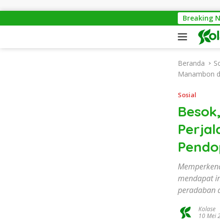
Langsung ke konten
Pontianak Waste Expo 2026: Dari 
Breaking 
Beranda
So
Manambon di
Sosial
Besok
Perja
Pendo
Memperkena
mendapat in
peradaban d
Kolase
10 Mei 