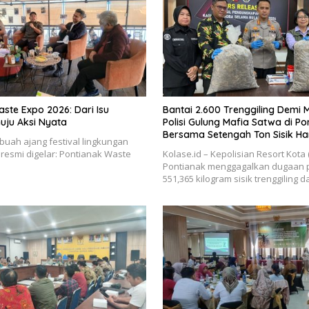
ste Expo 2026: Dari Isu
Bantai 2.600 Trenggiling Demi M
ju Aksi Nyata
Polisi Gulung Mafia Satwa di Po
Bersama Setengah Ton Sisik H
ebuah ajang festival lingkungan
 resmi digelar: Pontianak Waste
Kolase.id – Kepolisian Resort Kota 
Pontianak menggagalkan dugaan
551,365 kilogram sisik trenggiling 