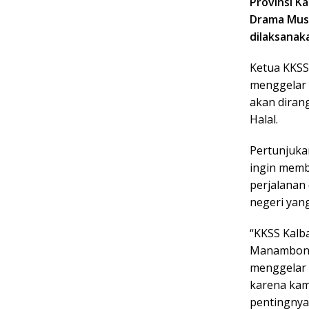
Provinsi K
Drama Musi
dilaksanak
Ketua KKSS
menggelar 
akan diran
Halal.
Pertunjuka
ingin memb
perjalanan
negeri yang
“KKSS Kalb
Manambon y
menggelar 
karena kam
pentingnya