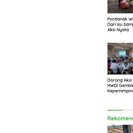
Pontianak W
Dari Isu Sa
Aksi Nyata
Dorong Aksi I
HWDI Gembl
Kepemimpin
Disabilitas d
Rekomend