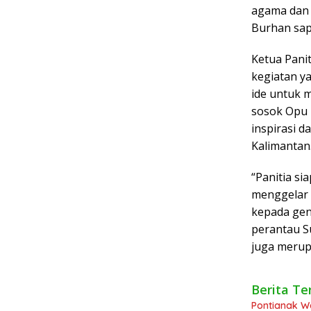
agama dan 
Burhan sap
Ketua Pani
kegiatan y
ide untuk
sosok Opu
inspirasi 
Kalimantan
“Panitia si
menggelar
kepada gen
perantau S
juga merup
Berita Te
Pontianak W