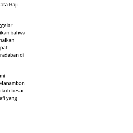
ata Haji
ggelar
aikan bahwa
nalkan
pat
eradaban di
ami
g Manambon
tokoh besar
afi yang