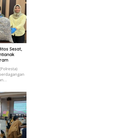
itos Sesat,
ntianak
aram
(Polresta)
 perdagangan
dan…