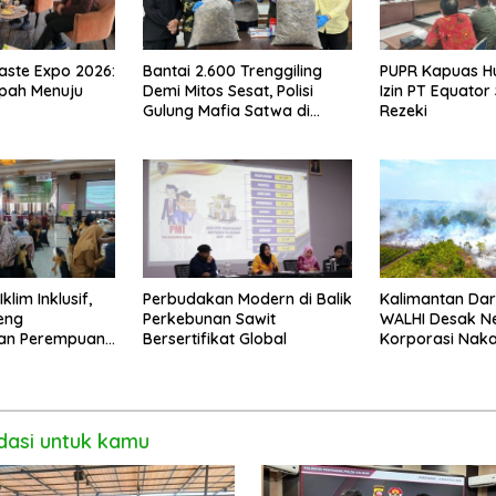
aste Expo 2026:
Bantai 2.600 Trenggiling
PUPR Kapuas Hu
mpah Menuju
Demi Mitos Sesat, Polisi
Izin PT Equato
Gulung Mafia Satwa di
Rezeki
Pontianak Bersama
Setengah Ton Sisik Haram
klim Inklusif,
Perbudakan Modern di Balik
Kalimantan Dar
eng
Perkebunan Sawit
WALHI Desak N
an Perempuan
Bersertifikat Global
Korporasi Naka
i Pontianak
asi untuk kamu