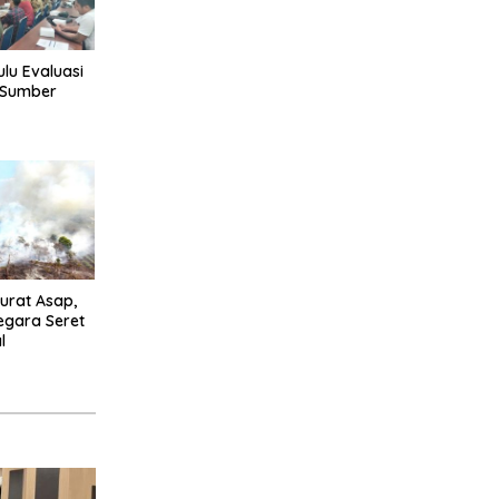
lu Evaluasi
r Sumber
urat Asap,
egara Seret
l