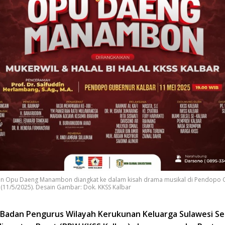
nan Opu Daeng Manambon diangkat ke dalam kisah drama musikal di Pendopo 
 (11/5/2025). Desain Gambar: Dok. KKSS Kalbar
– Badan Pengurus Wilayah Kerukunan Keluarga Sulawesi Se