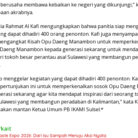
berusaha membawa kebaikan ke negeri yang dikunjungi,” k
aan akrabnya.
tia Rahmat Al Kafi mengungkapkan bahwa panitia siap men
ang dapat dihadiri 400 orang penonton. Kafi juga menyamp
 mengangkat Kisah Opu Daeng Manambon untuk memperke
 Daeng Manambon kepada generasi sekarang untuk menda
dari tokoh besar perantau asal Sulawesi yang membangun p
.
ap menggelar kegiatan yang dapat dihadiri 400 penonton. K
 pertunjukan ini untuk memperkenalkan sosok Opu Daen
erasi sekarang agar kita mendapat inspirasi dari seorang 
ulawesi yang membangun peradaban di Kalimantan,” kata K
akan mantan Ketua Umum PB IKAMI Sulsel.*
rkait
aste Expo 2026: Dari Isu Sampah Menuju Aksi Nyata