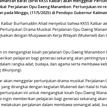
alimantan Barat (BPW KKSS Kalbar) akan menggelar Pertu
kal: Perjalanan Opu Daeng Manambon. Pertunjukan ini r
an pada Minggu, (11/5/2025) di Pendopo Gubernur Kaliman
 Kalbar Burhanuddin Ahad menyebut bahwa KKSS Kalbar a
Pertunjukan Drama Musikal: Perjalanan Opu Daeng Mana
gkaikan dengan Musyawarah Kerja Wilayah (Mukerwil) dan H
n ini mengangkat kisah perjalanan Opu Daeng Manambon 
erikan pelajaran bagi generasi sekarang akan pentingnya
 dalam rangka adat, budaya, dan agama serta membawa keb
 dikunjungi.
ar akan menggelar pertunjukan drama musikal: Perjalanan
ang dirangkai dengan kegiatan Mukerwil dan Halal bi Hala
pertunjukan ini untuk mengangkat kisah Opu Daeng Man
i ingin memberikan pelajaran bagi generasi sekarang akan
 melakukan perjalanan dalam membawa semangat adat, bu