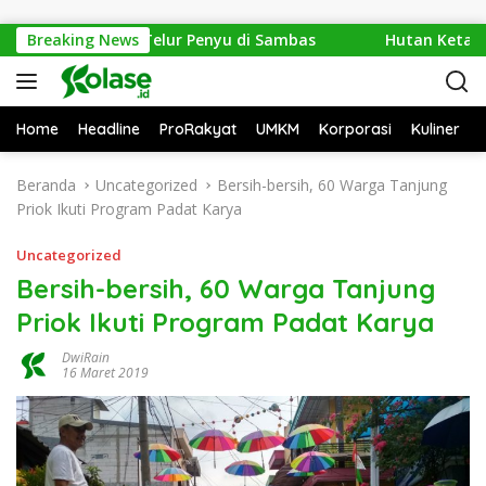
Langsung ke konten
nkan 1.286 Telur Penyu di Sambas
Breaking News
Hutan Ketapang Se
Home
Headline
ProRakyat
UMKM
Korporasi
Kuliner
Beranda
Uncategorized
Bersih-bersih, 60 Warga Tanjung
Priok Ikuti Program Padat Karya
Uncategorized
Bersih-bersih, 60 Warga Tanjung
Priok Ikuti Program Padat Karya
DwiRain
16 Maret 2019