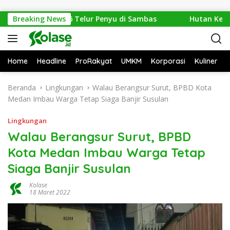
Langsung ke konten
ankan 1.286 Telur Penyu di Sambas
Breaking News
Hutan Ketapang S
Home
Headline
ProRakyat
UMKM
Korporasi
Kuliner
Beranda
Lingkungan
Walau Berangsur Surut, BPBD Kota
Medan Imbau Warga Tetap Siaga Banjir Susulan
Lingkungan
Walau Berangsur Surut, BPBD
Kota Medan Imbau Warga Tetap
Siaga Banjir Susulan
Kolase
18 Maret 2022