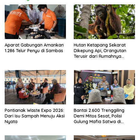
Aparat Gabungan Amankan
Hutan Ketapang Sekarat
1.286 Telur Penyu di Sambas
Dikepung Api, Orangutan
Terusir dari Rumahnya
Sendiri
Pontianak Waste Expo 2026:
Bantai 2.600 Trenggiling
Dari Isu Sampah Menuju Aksi
Demi Mitos Sesat, Polisi
Nyata
Gulung Mafia Satwa di
Pontianak Bersama
Setengah Ton Sisik Haram