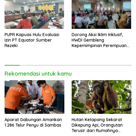
PUPR Kapuas Hulu Evaluasi
Dorong Aksi Iklim Inklusif,
Izin PT Equator Sumber
HWDI Gembleng
Rezeki
Kepemimpinan Perempuan
Disabilitas di Pontianak
Rekomendasi untuk kamu
Aparat Gabungan Amankan
Hutan Ketapang Sekarat
1.286 Telur Penyu di Sambas
Dikepung Api, Orangutan
Terusir dari Rumahnya
Sendiri