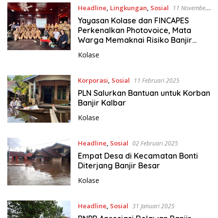
Headline
,
Lingkungan
,
Sosial
11 November
2025
Yayasan Kolase dan FINCAPES
Perkenalkan Photovoice, Mata
Warga Memaknai Risiko Banjir
Pontianak
Kolase
Korporasi
,
Sosial
11 Februari 2025
PLN Salurkan Bantuan untuk Korban
Banjir Kalbar
Kolase
Headline
,
Sosial
02 Februari 2025
Empat Desa di Kecamatan Bonti
Diterjang Banjir Besar
Kolase
Headline
,
Sosial
31 Januari 2025