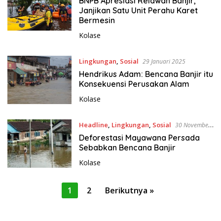
BNPB Apresiasi Relawan Banjir,
Janjikan Satu Unit Perahu Karet
Bermesin
Kolase
Lingkungan
,
Sosial
29 Januari 2025
Hendrikus Adam: Bencana Banjir itu
Konsekuensi Perusakan Alam
Kolase
Headline
,
Lingkungan
,
Sosial
30 November
2024
Deforestasi Mayawana Persada
Sebabkan Bencana Banjir
Kolase
P
1
2
Berikutnya »
a
g