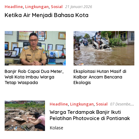
Headline
,
Lingkungan
,
Sosial
21 Januari 2026
Ketika Air Menjadi Bahasa Kota
Banjir Rob Capai Dua Meter,
Eksploitasi Hutan Masif di
Wali Kota Imbau Warga
Kalbar Ancam Bencana
Tetap Waspada
Ekologis
Headline
,
Lingkungan
,
Sosial
07 Desember
2025
Warga Terdampak Banjir Ikuti
Pelatihan Photovoice di Pontianak
Kolase