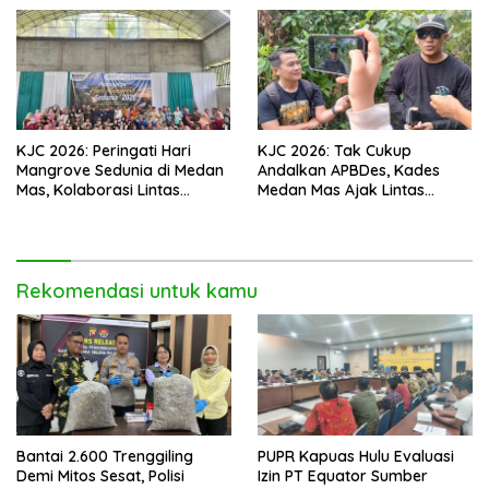
KJC 2026: Peringati Hari
KJC 2026: Tak Cukup
Mangrove Sedunia di Medan
Andalkan APBDes, Kades
Mas, Kolaborasi Lintas
Medan Mas Ajak Lintas
Elemen Tegaskan Pentingnya
Elemen Bersatu Jaga
Jaga Benteng Pesisir Kalbar
Kawasan Mangrove
Rekomendasi untuk kamu
Bantai 2.600 Trenggiling
PUPR Kapuas Hulu Evaluasi
Demi Mitos Sesat, Polisi
Izin PT Equator Sumber