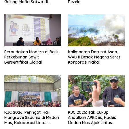
Gulung Mafia Satwa di
Rezeki
Pontianak Bersama
Setengah Ton Sisik Haram
Perbudakan Modern di Balik
Kalimantan Darurat Asap,
Perkebunan Sawit
WALHI Desak Negara Seret
Bersertifikat Global
Korporasi Nakal
KJC 2026: Peringati Hari
KJC 2026: Tak Cukup
Mangrove Sedunia di Medan
Andalkan APBDes, Kades
Mas, Kolaborasi Lintas
Medan Mas Ajak Lintas
Elemen Tegaskan Pentingnya
Elemen Bersatu Jaga