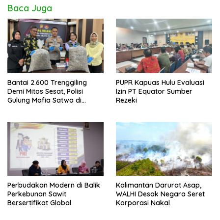
Baca Juga
Bantai 2.600 Trenggiling
PUPR Kapuas Hulu Evaluasi
Demi Mitos Sesat, Polisi
Izin PT Equator Sumber
Gulung Mafia Satwa di
Rezeki
Pontianak Bersama
Setengah Ton Sisik Haram
Perbudakan Modern di Balik
Kalimantan Darurat Asap,
Perkebunan Sawit
WALHI Desak Negara Seret
Bersertifikat Global
Korporasi Nakal