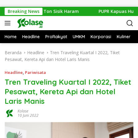
Langsung ke konten
sama Setengah Ton Sisik Haram
Breaking News
PUPR Kapuas Hulu Evalua
Home
Headline
ProRakyat
UMKM
Korporasi
Kuliner
Beranda
Headline
Tren Traveling Kuartal I 2022, Tiket
Pesawat, Kereta Api dan Hotel Laris Manis
Headline
,
Pariwisata
Tren Traveling Kuartal I 2022, Tiket
Pesawat, Kereta Api dan Hotel
Laris Manis
Kolase
10 Juni 2022