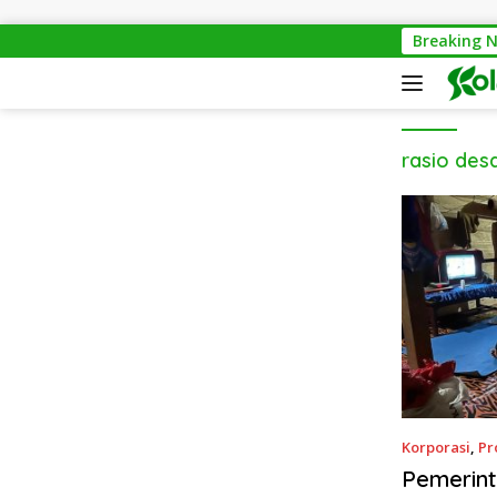
Langsung ke konten
Breaking 
Bantai 2.
rasio desa
Korporasi
,
Pr
Pemerint