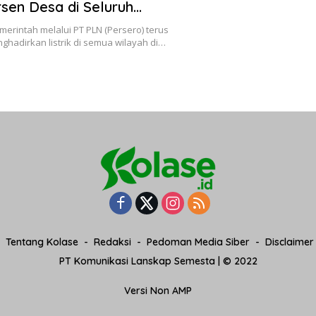
rsen Desa di Seluruh
a
merintah melalui PT PLN (Persero) terus
hadirkan listrik di semua wilayah di…
Tentang Kolase
Redaksi
Pedoman Media Siber
Disclaimer
PT Komunikasi Lanskap Semesta | © 2022
Versi Non AMP