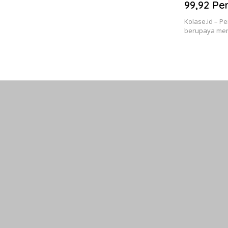
99,92 Pe
Indonesi
Kolase.id – Pe
berupaya meng