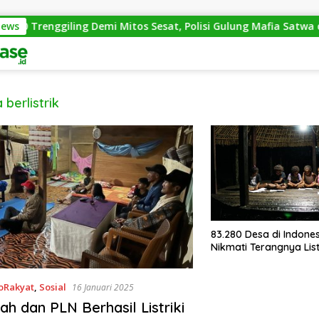
News
600 Trenggiling Demi Mitos Sesat, Polisi Gulung Mafia Satwa d
 berlistrik
83.280 Desa di Indones
Nikmati Terangnya List
oRakyat
,
Sosial
16 Januari 2025
ah dan PLN Berhasil Listriki