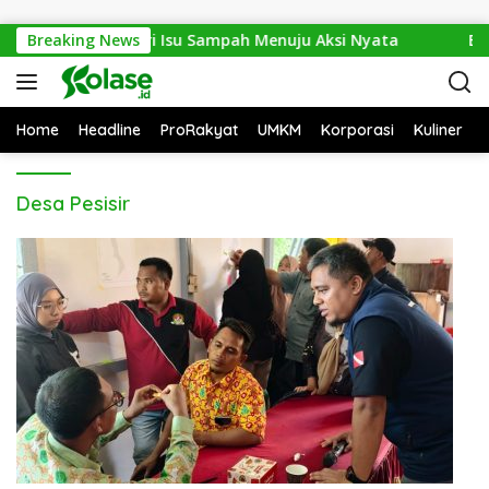
Langsung ke konten
ste Expo 2026: Dari Isu Sampah Menuju Aksi Nyata
Breaking News
Ban
Home
Headline
ProRakyat
UMKM
Korporasi
Kuliner
Desa Pesisir