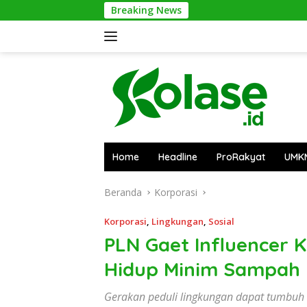
Langsung
Breaking News
Bantai 2
ke
konten
Home
Headline
ProRakyat
UMK
Beranda
Korporasi
Korporasi
,
Lingkungan
,
Sosial
PLN Gaet Influencer
Hidup Minim Sampah 
Gerakan peduli lingkungan dapat tumbuh 