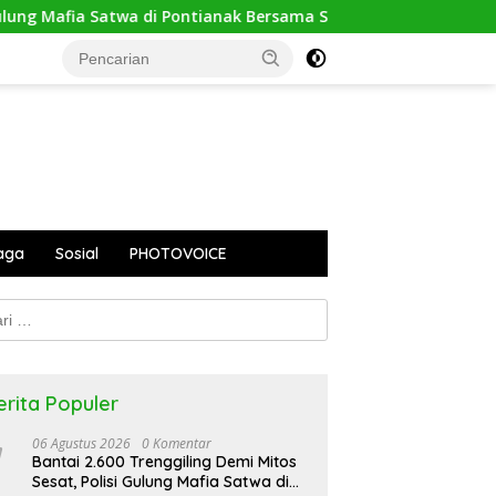
di Pontianak Bersama Setengah Ton Sisik Haram
PUPR Ka
aga
Sosial
PHOTOVOICE
k:
erita Populer
06 Agustus 2026
0 Komentar
Bantai 2.600 Trenggiling Demi Mitos
Sesat, Polisi Gulung Mafia Satwa di