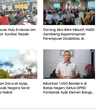
uas Hulu Evaluasi Izin
Dorong Aksi Iklim Inklusif, HWDI
or Sumber Rezeki
Gembleng Kepemimpinan
Perempuan Disabilitas di
Pontianak
an Darurat Asap,
Kibarkan 1.000 Bendera di
esak Negara Seret
Batas Negeri, Ketua DPRD
i Nakal
Pontianak Ajak Elemen Bangsa
Sukseskan Ekspedisi Merah
Putih 2026