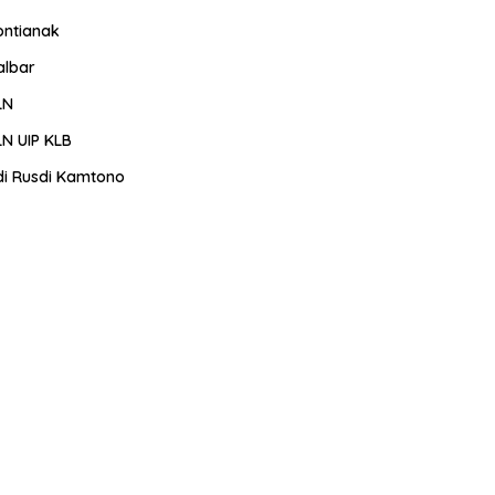
ontianak
albar
LN
LN UIP KLB
di Rusdi Kamtono