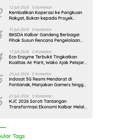
Pontianak Bersama Setengah Ton
Sisik Haram
2
12 Juli 2026
0 Komentar
Kembalikan Koperasi ke Pangkuan
Rakyat, Bukan kepada Proyek
Negara
3
15 Juli 2026
0 Komentar
BKSDA Kalbar Gandeng Berbagai
Pihak Susun Rencana Pengelolaan
Jangka Panjang Cagar Alam
Karimata 2027-2036
4
17 Juli 2026
0 Komentar
Eco Enzyme Terbukti Tingkatkan
Kualitas Air Parit, Wako Ajak Pelajar
Peduli Lingkungan
5
20 Juli 2026
0 Komentar
Indosat 5G Resmi Mendarat di
Pontianak, Manjakan Gamers hingga
Pemburu AI
6
23 Juli 2026
0 Komentar
KJC 2026 Soroti Tantangan
Transformasi Ekonomi Kalbar Melalui
Sinergi Industri dan Ekonomi Hijau
ular Tags