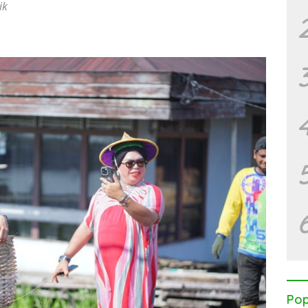
ik
Pop