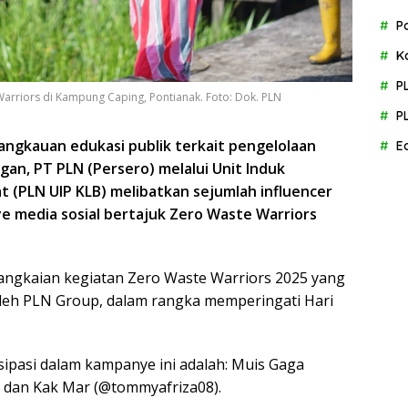
P
K
P
Warriors di Kampung Caping, Pontianak. Foto: Dok. PLN
P
angkauan edukasi publik terkait pengelolaan
E
an, PT PLN (Persero) melalui Unit Induk
 (PLN UIP KLB) melibatkan sejumlah influencer
e media sosial bertajuk Zero Waste Warriors
angkaian kegiatan Zero Waste Warriors 2025 yang
 oleh PLN Group, dalam rangka memperingati Hari
tisipasi dalam kampanye ini adalah: Muis Gaga
), dan Kak Mar (@tommyafriza08).