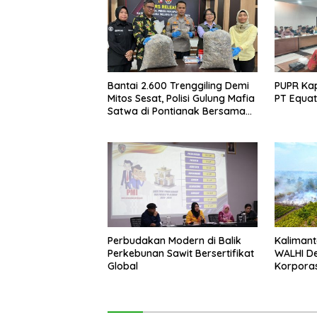
Bantai 2.600 Trenggiling Demi
PUPR Kap
Mitos Sesat, Polisi Gulung Mafia
PT Equat
Satwa di Pontianak Bersama
Setengah Ton Sisik Haram
Perbudakan Modern di Balik
Kalimant
Perkebunan Sawit Bersertifikat
WALHI D
Global
Korporas