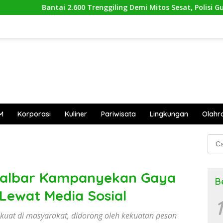
.600 Trenggiling Demi Mitos Sesat, Polisi Gulung Mafia Satwa 
M
Korporasi
Kuliner
Pariwisata
Lingkungan
Olahr
Cari
untu
 Kalbar Kampanyekan Gaya
B
Lewat Media Sosial
1
kuat di masyarakat, didorong oleh kekuatan pesan