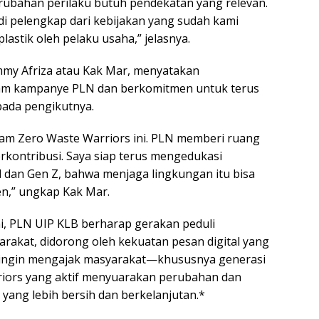
ubahan perilaku butuh pendekatan yang relevan.
adi pelengkap dari kebijakan yang sudah kami
astik oleh pelaku usaha,” jelasnya.
ommy Afriza atau Kak Mar, menyatakan
alam kampanye PLN dan berkomitmen untuk terus
ada pengikutnya.
ram Zero Waste Warriors ini. PLN memberi ruang
erkontribusi. Saya siap terus mengedukasi
l dan Gen Z, bahwa menjaga lingkungan itu bisa
ten,” ungkap Kak Mar.
ni, PLN UIP KLB berharap gerakan peduli
rakat, didorong oleh kekuatan pesan digital yang
a ingin mengajak masyarakat—khususnya generasi
iors yang aktif menyuarakan perubahan dan
yang lebih bersih dan berkelanjutan.*