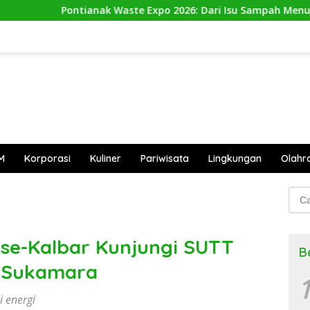
nak Waste Expo 2026: Dari Isu Sampah Menuju Aksi Nyata
M
Korporasi
Kuliner
Pariwisata
Lingkungan
Olahr
Cari
untu
se-Kalbar Kunjungi SUTT
B
-Sukamara
1
 energi