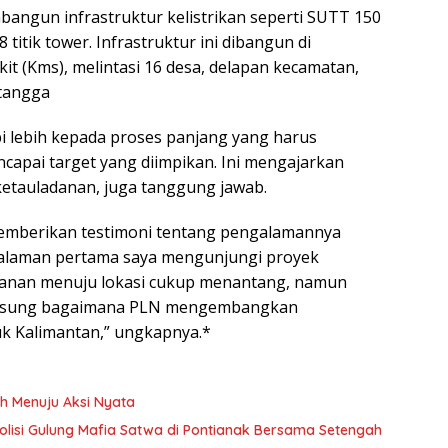
angun infrastruktur kelistrikan seperti SUTT 150
tik tower. Infrastruktur ini dibangun di
kit (Kms), melintasi 16 desa, delapan kecamatan,
etangga
api lebih kepada proses panjang yang harus
apai target yang diimpikan. Ini mengajarkan
ketauladanan, juga tanggung jawab.
d, memberikan testimoni tentang pengalamannya
pengalaman pertama saya mengunjungi proyek
jalanan menuju lokasi cukup menantang, namun
angsung bagaimana PLN mengembangkan
tuk Kalimantan,” ungkapnya.*
h Menuju Aksi Nyata
 Polisi Gulung Mafia Satwa di Pontianak Bersama Setengah