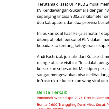
Terutama di saat UPP KLB 2 mulai memb
kV Kendawangan-Sukamara dengan 438 ti
sepanjang lintasan 302,38 kilometer sir
dua kabupaten, dan dua provinsi bert
Ini bukan soal hasil kerja semata. Tet
ditempuh oleh personel PLN dalam menc
kepada kita tentang keteguhan sikap, 
Andi Fachrizal, jurnalis dari Kolase.i
mengikuti site visit ini. “Ini adalah 
kelistrikan sebesar ini. Meskipun per
sangat mengesankan bisa melihat l
infrastruktur kelistrikan yang vital un
Berita Terkait
Pontianak Waste Expo 2026: Dari Isu Sampa
Bantai 2.600 Trenggiling Demi Mitos Sesat,