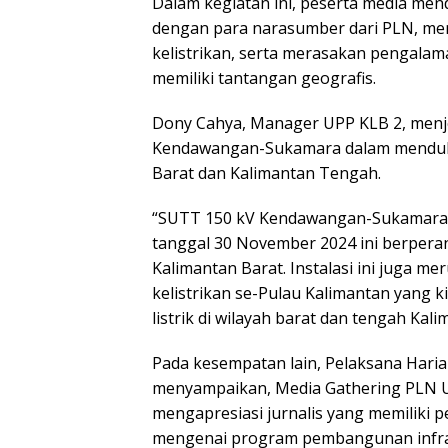
Dalam kegiatan ini, peserta media me
dengan para narasumber dari PLN, me
kelistrikan, serta merasakan pengala
memiliki tantangan geografis.
Dony Cahya, Manager UPP KLB 2, menj
Kendawangan-Sukamara dalam mendukung
Barat dan Kalimantan Tengah.
“SUTT 150 kV Kendawangan-Sukamara yan
tanggal 30 November 2024 ini berperan
Kalimantan Barat. Instalasi ini juga m
kelistrikan se-Pulau Kalimantan yang
listrik di wilayah barat dan tengah Kali
Pada kesempatan lain, Pelaksana Hari
menyampaikan, Media Gathering PLN 
mengapresiasi jurnalis yang memiliki 
mengenai program pembangunan infrast