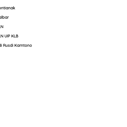
ontianak
albar
LN
LN UIP KLB
di Rusdi Kamtono