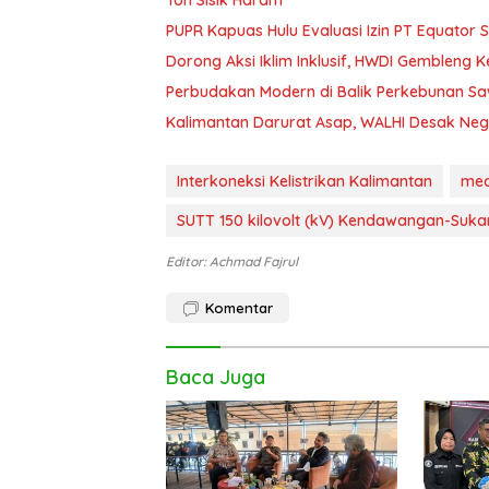
Ton Sisik Haram
PUPR Kapuas Hulu Evaluasi Izin PT Equator 
Dorong Aksi Iklim Inklusif, HWDI Gembleng 
Perbudakan Modern di Balik Perkebunan Sawi
Kalimantan Darurat Asap, WALHI Desak Neg
Interkoneksi Kelistrikan Kalimantan
med
SUTT 150 kilovolt (kV) Kendawangan-Suk
Editor: Achmad Fajrul
Komentar
Baca Juga