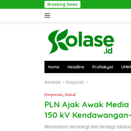
Langsung
Breaking News
Pontia
ke
konten
Home
Headline
ProRakyat
UMK
Beranda
Korporasi
Korporasi
,
Sosial
PLN Ajak Awak Media 
150 kV Kendawangan
Momentum bersinergi dan berbagi edukasi