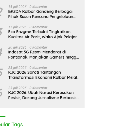
2
15 Juli 2026
0 Komentar
BKSDA Kalbar Gandeng Berbagai
Pihak Susun Rencana Pengelolaan
Jangka Panjang Cagar Alam
Karimata 2027-2036
3
17 Juli 2026
0 Komentar
Eco Enzyme Terbukti Tingkatkan
Kualitas Air Parit, Wako Ajak Pelajar
Peduli Lingkungan
4
20 Juli 2026
0 Komentar
Indosat 5G Resmi Mendarat di
Pontianak, Manjakan Gamers hingga
Pemburu AI
5
23 Juli 2026
0 Komentar
KJC 2026 Soroti Tantangan
Transformasi Ekonomi Kalbar Melalui
Sinergi Industri dan Ekonomi Hijau
6
23 Juli 2026
0 Komentar
KJC 2026: Ubah Narasi Kerusakan
Pesisir, Dorong Jurnalisme Berbasis
Solusi
ular Tags