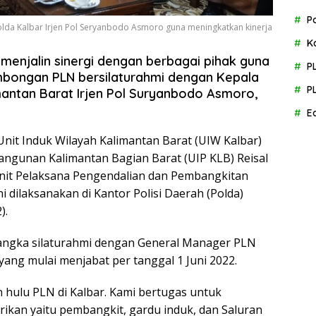
P
lda Kalbar Irjen Pol Seryanbodo Asmoro guna meningkatkan kinerja
K
 menjalin sinergi dengan berbagai pihak guna
P
ombongan PLN bersilaturahmi dengan Kepala
P
mantan Barat Irjen Pol Suryanbodo Asmoro,
E
nit Induk Wilayah Kalimantan Barat (UIW Kalbar)
ngunan Kalimantan Bagian Barat (UIP KLB) Reisal
nit Pelaksana Pengendalian dan Pembangkitan
 dilaksanakan di Kantor Polisi Daerah (Polda)
).
rangka silaturahmi dengan General Manager PLN
yang mulai menjabat per tanggal 1 Juni 2022.
 hulu PLN di Kalbar. Kami bertugas untuk
ikan yaitu pembangkit, gardu induk, dan Saluran