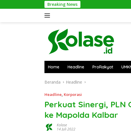
Langsung
Breaking News
Aparat Gabungan A
ke
konten
Home
Headline
ProRakyat
UMK
Beranda
Headline
Headline
,
Korporasi
Perkuat Sinergi, PLN
ke Mapolda Kalbar
Kolase
14 Juli 2022