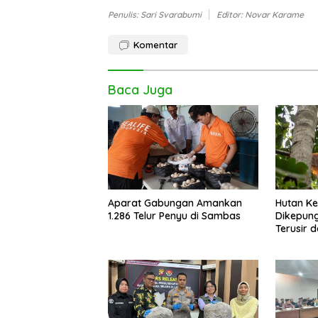
Penulis: Sari Svarabumi
Editor: Novar Karame
Komentar
Baca Juga
Aparat Gabungan Amankan
Hutan K
1.286 Telur Penyu di Sambas
Dikepung
Terusir 