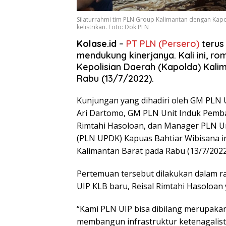
Silaturrahmi tim PLN Group Kalimantan dengan Kapo
kelistrikan. Foto: Dok PLN
Kolase.id
–
PT PLN (Persero)
terus
mendukung kinerjanya. Kali ini, r
Kepolisian Daerah (Kapolda) Kali
Rabu (13/7/2022).
Kunjungan yang dihadiri oleh GM PLN U
Ari Dartomo, GM PLN Unit Induk Pemba
Rimtahi Hasoloan, dan Manager PLN U
(PLN UPDK) Kapuas Bahtiar Wibisana ini
Kalimantan Barat pada Rabu (13/7/2022
Pertemuan tersebut dilakukan dalam 
UIP KLB baru, Reisal Rimtahi Hasoloan 
“Kami PLN UIP bisa dibilang merupakan
membangun infrastruktur ketenagalistr