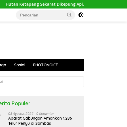
Sekarat Dikepung Api, Orangutan Terusir dari Rumahnya Sendi
aga
Sosial
PHOTOVOICE
k:
erita Populer
08 Agustus 2026
0 Komentar
Aparat Gabungan Amankan 1.286
Telur Penyu di Sambas