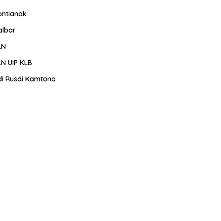
ontianak
albar
LN
LN UIP KLB
di Rusdi Kamtono