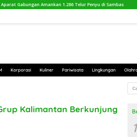
mankan 1.286 Telur Penyu di Sambas
Hutan Ketapang 
M
Korporasi
Kuliner
Pariwisata
Lingkungan
Olahr
Cari
untu
 Grup Kalimantan Berkunjung
B
1