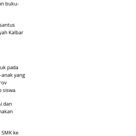
an buku-
santus
yah Kalbar
juk pada
-anak yang
rov
 siswa.
i dan
 makan
a SMK ke