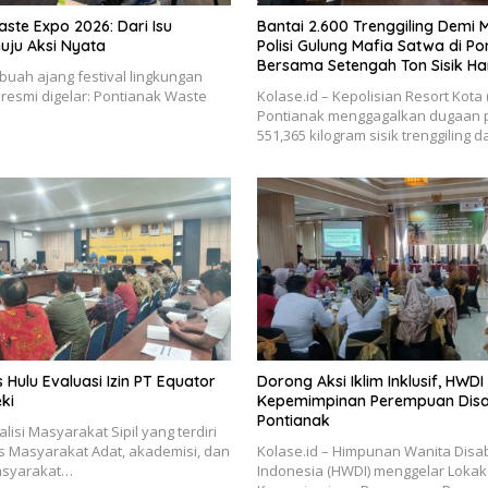
ste Expo 2026: Dari Isu
Bantai 2.600 Trenggiling Demi M
ju Aksi Nyata
Polisi Gulung Mafia Satwa di Po
Bersama Setengah Ton Sisik H
ebuah ajang festival lingkungan
 resmi digelar: Pontianak Waste
Kolase.id – Kepolisian Resort Kota 
Pontianak menggagalkan dugaan
551,365 kilogram sisik trenggiling 
Hulu Evaluasi Izin PT Equator
Dorong Aksi Iklim Inklusif, HWD
ki
Kepemimpinan Perempuan Disabi
Pontianak
alisi Masyarakat Sipil yang terdiri
s Masyarakat Adat, akademisi, dan
Kolase.id – Himpunan Wanita Disab
asyarakat…
Indonesia (HWDI) menggelar Loka