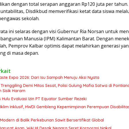
idikan dengan total serapan anggaran Rp120 juta per tahun
ntabilitas, Disdikbud memverifikasi ketat data siswa melal
engawas sekolah.
ata ini selaras dengan visi Gubernur Ria Norsan untuk me
bangunan Manusia (IPM) Kalimantan Barat. Dengan mene
lah, Pemprov Kalbar optimis dapat melahirkan generasi yan
ing di masa depan.
rkait
aste Expo 2026: Dari Isu Sampah Menuju Aksi Nyata
 Trenggiling Demi Mitos Sesat, Polisi Gulung Mafia Satwa di Ponti
n Sisik Haram
Hulu Evaluasi Izin PT Equator Sumber Rezeki
Iklim Inklusif, HWDI Gembleng Kepemimpinan Perempuan Disabilitas
odern di Balik Perkebunan Sawit Bersertifikat Global
Darurat Asap, WALHI Desak Negara Seret Korporasi Nakal