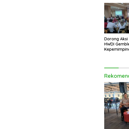
Dorong Aksi I
HWDI Gembl
Kepemimpin
Disabilitas d
Rekomend