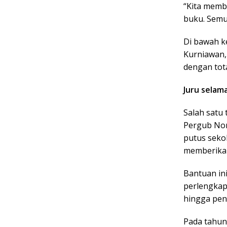
“Kita memb
buku. Semua
Di bawah k
Kurniawan, 
dengan tota
Juru selam
Salah satu 
Pergub Nom
putus seko
memberikan
Bantuan in
perlengkap
hingga pen
Pada tahun