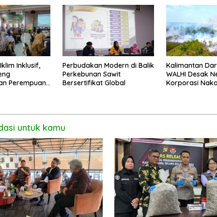
Setengah Ton Sisik Haram
klim Inklusif,
Perbudakan Modern di Balik
Kalimantan Dar
eng
Perkebunan Sawit
WALHI Desak N
an Perempuan
Bersertifikat Global
Korporasi Naka
i Pontianak
asi untuk kamu