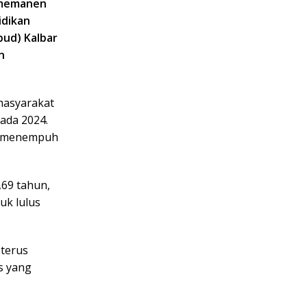
) memanen
idikan
bud) Kalbar
n
masyarakat
pada 2024.
pu menempuh
,69 tahun,
uk lulus
 terus
s yang