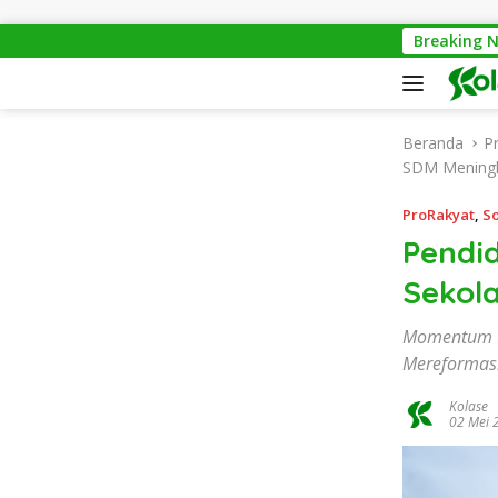
Langsung ke konten
u Sampah Menuju Aksi Nyata
Bantai 2.600 Trenggiling 
Breaking 
Beranda
P
SDM Mening
ProRakyat
,
So
Pendid
Sekol
Momentum Ha
Mereformasi
Kolase
02 Mei 