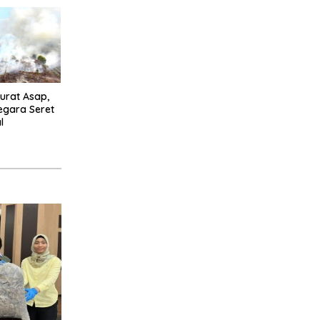
urat Asap,
egara Seret
l