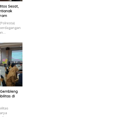
itos Sesat,
ntianak
aram
(Polresta)
 perdagangan
dan…
I Gembleng
litas di
ilitas
karya