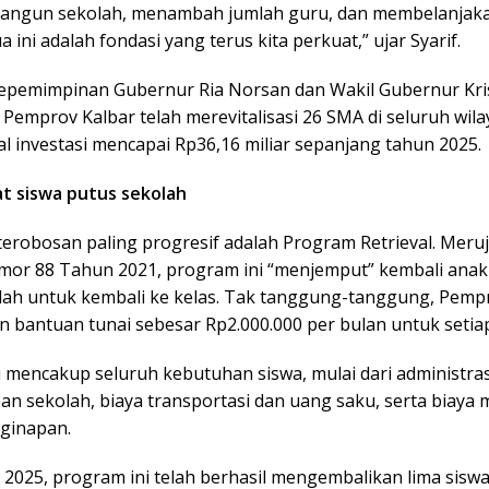
angun sekolah, menambah jumlah guru, dan membelanjak
 ini adalah fondasi yang terus kita perkuat,” ujar Syarif.
epemimpinan Gubernur Ria Norsan dan Wakil Gubernur Kri
Pemprov Kalbar telah merevitalisasi 26 SMA di seluruh wila
l investasi mencapai Rp36,16 miliar sepanjang tahun 2025.
at siswa putus sekolah
terobosan paling progresif adalah Program Retrieval. Meru
or 88 Tahun 2021, program ini “menjemput” kembali anak
lah untuk kembali ke kelas. Tak tanggung-tanggung, Pemp
 bantuan tunai sebesar Rp2.000.000 per bulan untuk setiap
i mencakup seluruh kebutuhan siswa, mulai dari administras
an sekolah, biaya transportasi dan uang saku, serta biaya
ginapan.
 2025, program ini telah berhasil mengembalikan lima sisw