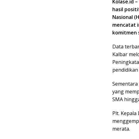
Kolase.id 
hasil posit
Nasional (
mencatat i
komitmen 
Data terba
Kalbar melo
Peningkata
pendidikan 
Sementara 
yang mempr
SMA hingga
Plt. Kepala
menggempur
merata.