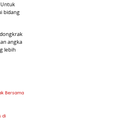
. Untuk
ui bidang
ndongkrak
kan angka
g lebih
anak Bersama
 di