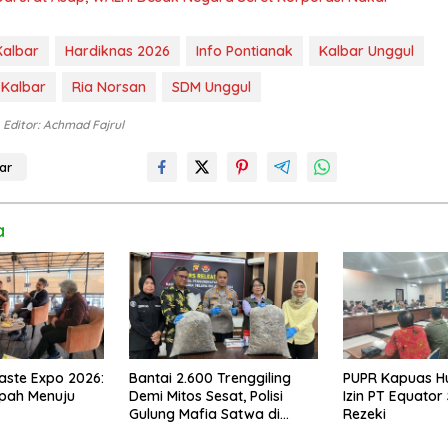
Kalbar
Hardiknas 2026
Info Pontianak
Kalbar Unggul
 Kalbar
Ria Norsan
SDM Unggul
Editor: Achmad Fajrul
ar
a
aste Expo 2026:
Bantai 2.600 Trenggiling
PUPR Kapuas Hu
mpah Menuju
Demi Mitos Sesat, Polisi
Izin PT Equato
Gulung Mafia Satwa di
Rezeki
Pontianak Bersama