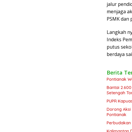
jalur pend
menjaga aku
PSMK dan p
Langkah ny
Indeks Pem
putus seko
berdaya sa
Berita Te
Pontianak W
Bantai 2.600
Setengah To
PUPR Kapuas 
Dorong Aksi 
Pontianak
Perbudakan M
Kalimantan 