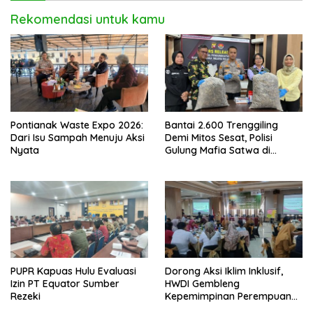
Rekomendasi untuk kamu
Pontianak Waste Expo 2026:
Bantai 2.600 Trenggiling
Dari Isu Sampah Menuju Aksi
Demi Mitos Sesat, Polisi
Nyata
Gulung Mafia Satwa di
Pontianak Bersama
Setengah Ton Sisik Haram
PUPR Kapuas Hulu Evaluasi
Dorong Aksi Iklim Inklusif,
Izin PT Equator Sumber
HWDI Gembleng
Rezeki
Kepemimpinan Perempuan
Disabilitas di Pontianak