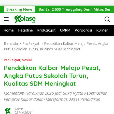
Langsung ke konten
i Nyata
Breaking News
Bantai 2.600 Trenggiling Demi Mitos Sesat, Po
Home
Headline
ProRakyat
UMKM
Korporasi
Kuliner
Beranda
ProRakyat
Pendidikan Kalbar Melaju Pesat, Angka
Putus Sekolah Turun, Kualitas SDM Meningkat
ProRakyat
,
Sosial
Pendidikan Kalbar Melaju Pesat,
Angka Putus Sekolah Turun,
Kualitas SDM Meningkat
Momentum Hardiknas 2026 Jadi Bukti Nyata Keberhasilan
Pemprov Kalbar dalam Mereformasi Akses Pendidikan
Kolase
02 Mei 2026