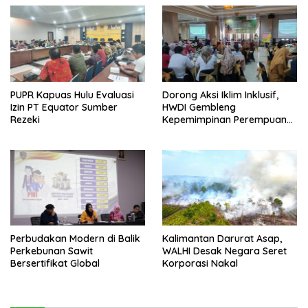
Setengah Ton Sisik Haram
PUPR Kapuas Hulu Evaluasi
Dorong Aksi Iklim Inklusif,
Izin PT Equator Sumber
HWDI Gembleng
Rezeki
Kepemimpinan Perempuan
Disabilitas di Pontianak
Perbudakan Modern di Balik
Kalimantan Darurat Asap,
Perkebunan Sawit
WALHI Desak Negara Seret
Bersertifikat Global
Korporasi Nakal