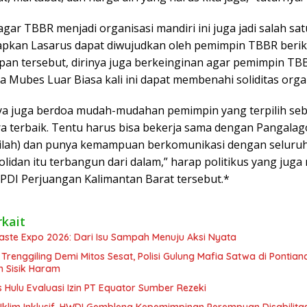
ar TBBR menjadi organisasi mandiri ini juga jadi salah sa
apkan Lasarus dapat diwujudkan oleh pemimpin TBBR berik
apan tersebut, dirinya juga berkeinginan agar pemimpin TB
da Mubes Luar Biasa kali ini dapat membenahi soliditas organ
saya juga berdoa mudah-mudahan pemimpin yang terpilih se
ra terbaik. Tentu harus bisa bekerja sama dengan Pangala
Jilah) dan punya kemampuan berkomunikasi dengan seluru
lidan itu terbangun dari dalam,” harap politikus yang juga
PDI Perjuangan Kalimantan Barat tersebut.*
rkait
aste Expo 2026: Dari Isu Sampah Menuju Aksi Nyata
 Trenggiling Demi Mitos Sesat, Polisi Gulung Mafia Satwa di Ponti
n Sisik Haram
Hulu Evaluasi Izin PT Equator Sumber Rezeki