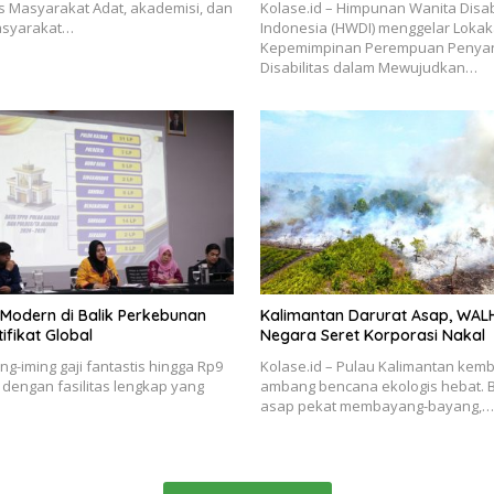
s Masyarakat Adat, akademisi, dan
Kolase.id – Himpunan Wanita Disab
asyarakat…
Indonesia (HWDI) menggelar Loka
Kepemimpinan Perempuan Penya
Disabilitas dalam Mewujudkan…
Modern di Balik Perkebunan
Kalimantan Darurat Asap, WAL
ifikat Global
Negara Seret Korporasi Nakal
ing-iming gaji fantastis hingga Rp9
Kolase.id – Pulau Kalimantan kemb
n dengan fasilitas lengkap yang
ambang bencana ekologis hebat.
asap pekat membayang-bayang,…