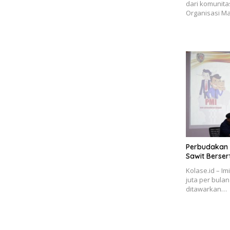
dari komunita
Organisasi M
Perbudakan 
Sawit Bersert
Kolase.id – Im
juta per bula
ditawarkan…