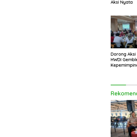
Aksi Nyata
Dorong Aksi I
HWDI Gembl
Kepemimpin
Disabilitas d
Rekomend