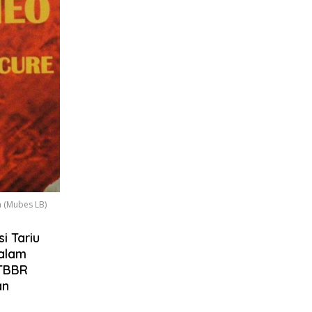
 (Mubes LB)
i Tariu
dalam
 TBBR
an