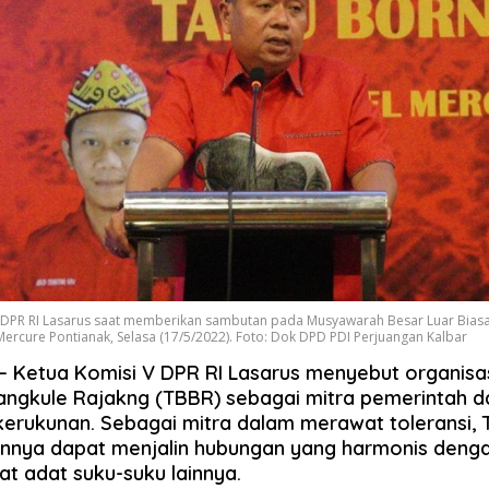
 DPR RI Lasarus saat memberikan sambutan pada Musyawarah Besar Luar Biasa
Mercure Pontianak, Selasa (17/5/2022). Foto: Dok DPD PDI Perjuangan Kalbar
– Ketua Komisi V DPR RI Lasarus menyebut organisas
ngkule Rajakng (TBBR) sebagai mitra pemerintah 
erukunan. Sebagai mitra dalam merawat toleransi,
nnya dapat menjalin hubungan yang harmonis deng
t adat suku-suku lainnya.