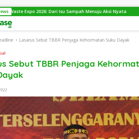
po 2026: Dari Isu Sampah Menuju Aksi Nyata
News
Bantai 2.
eadline
Lasarus Sebut TBBR Penjaga Kehormatan Suku Dayak
ial
us Sebut TBBR Penjaga Kehorma
Dayak
2022