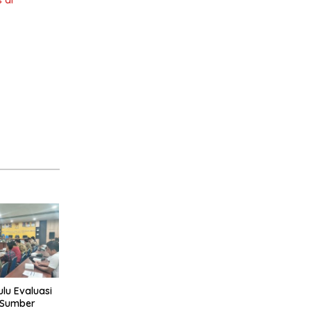
 di
lu Evaluasi
r Sumber