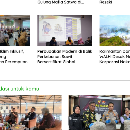
Gulung Mafia Satwa di
Rezeki
Pontianak Bersama
Setengah Ton Sisik Haram
klim Inklusif,
Perbudakan Modern di Balik
Kalimantan Dar
eng
Perkebunan Sawit
WALHI Desak N
an Perempuan
Bersertifikat Global
Korporasi Naka
i Pontianak
asi untuk kamu