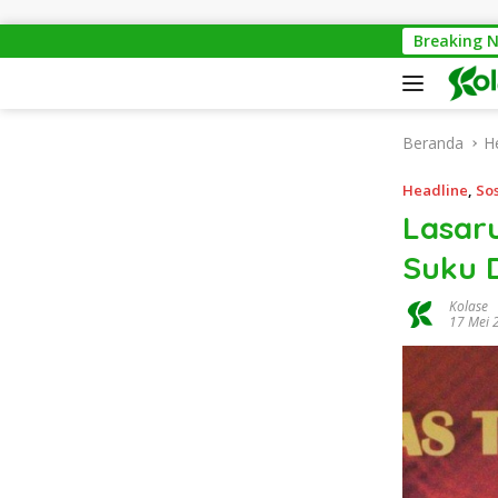
Langsung ke konten
Pontianak Waste Ex
Breaking 
Beranda
H
Headline
,
Sos
Lasar
Suku 
Kolase
17 Mei 