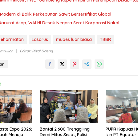
Iklim Inklusif, HWDI Gembleng Kepemimpinan Perempuan Disabilitas
odern di Balik Perkebunan Sawit Bersertifikat Global
Darurat Asap, WALHI Desak Negara Seret Korporasi Nakal
kehormatan
Lasarus
mubes luar biasa
TBBR
Amrullah
Editor: Rizal Daeng
ar
a
aste Expo 2026:
Bantai 2.600 Trenggiling
PUPR Kapuas Hu
mpah Menuju
Demi Mitos Sesat, Polisi
Izin PT Equato