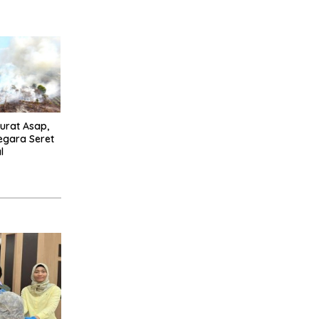
urat Asap,
egara Seret
l