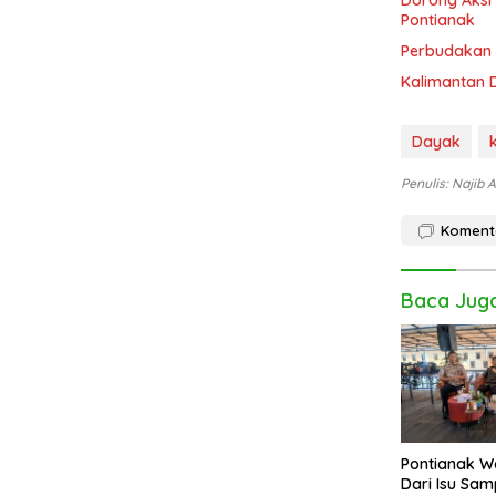
Dorong Aksi 
Pontianak
Perbudakan M
Kalimantan 
Dayak
Penulis: Najib 
Koment
Baca Jug
Pontianak W
Dari Isu Sa