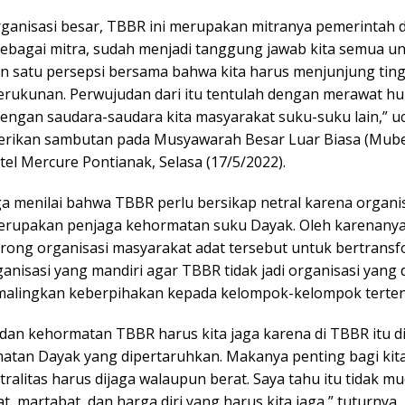
rganisasi besar, TBBR ini merupakan mitranya pemerintah 
 Sebagai mitra, sudah menjadi tanggung jawab kita semua u
satu persepsi bersama bahwa kita harus menjunjung ting
rukunan. Perwujudan dari itu tentulah dengan merawat h
dengan saudara-saudara kita masyarakat suku-suku lain,” u
rikan sambutan pada Musyawarah Besar Luar Biasa (Mube
el Mercure Pontianak, Selasa (17/5/2022).
ga menilai bahwa TBBR perlu bersikap netral karena organi
erupakan penjaga kehormatan suku Dayak. Oleh karenanya,
ong organisasi masyarakat adat tersebut untuk bertransf
anisasi yang mandiri agar TBBR tidak jadi organisasi yang
lingkan keberpihakan kepada kelompok-kelompok terten
s dan kehormatan TBBR harus kita jaga karena di TBBR itu d
atan Dayak yang dipertaruhkan. Makanya penting bagi kit
tralitas harus dijaga walaupun berat. Saya tahu itu tidak mu
at, martabat, dan harga diri yang harus kita jaga,” tuturnya.