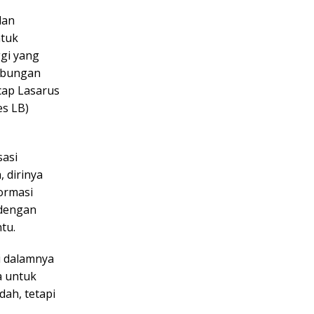
dan
ntuk
gi yang
ubungan
cap Lasarus
s LB)
sasi
 dirinya
ormasi
 dengan
tu.
i dalamnya
a untuk
dah, tetapi