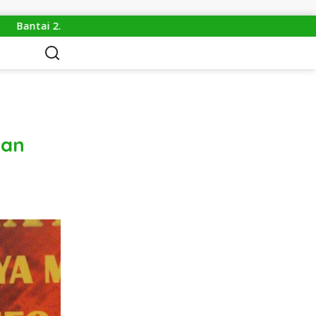
600 Trenggiling Demi Mitos Sesat, Polisi Gulung Mafia Satwa d
tan