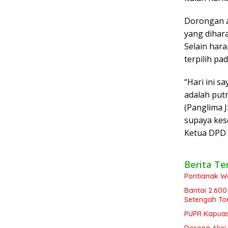
Dorongan ag
yang dihar
Selain har
terpilih pa
“Hari ini 
adalah put
(Panglima 
supaya keso
Ketua DPD 
Berita Te
Pontianak W
Bantai 2.600
Setengah To
PUPR Kapuas 