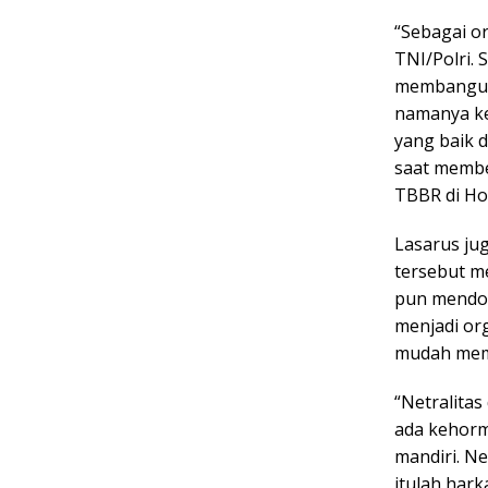
“Sebagai o
TNI/Polri.
membangun 
namanya ke
yang baik 
saat membe
TBBR di Hot
Lasarus ju
tersebut m
pun mendor
menjadi org
mudah mema
“Netralita
ada kehorm
mandiri. Ne
itulah hark