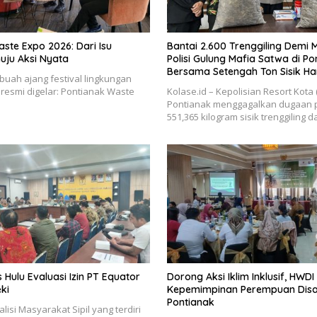
ste Expo 2026: Dari Isu
Bantai 2.600 Trenggiling Demi M
ju Aksi Nyata
Polisi Gulung Mafia Satwa di Po
Bersama Setengah Ton Sisik H
ebuah ajang festival lingkungan
 resmi digelar: Pontianak Waste
Kolase.id – Kepolisian Resort Kota 
Pontianak menggagalkan dugaan
551,365 kilogram sisik trenggiling 
Hulu Evaluasi Izin PT Equator
Dorong Aksi Iklim Inklusif, HWD
ki
Kepemimpinan Perempuan Disabi
Pontianak
alisi Masyarakat Sipil yang terdiri