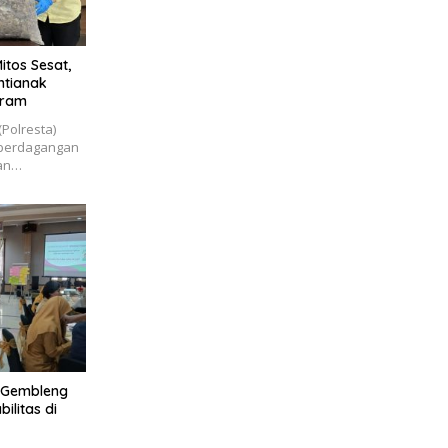
itos Sesat,
ntianak
aram
(Polresta)
 perdagangan
dan…
I Gembleng
litas di