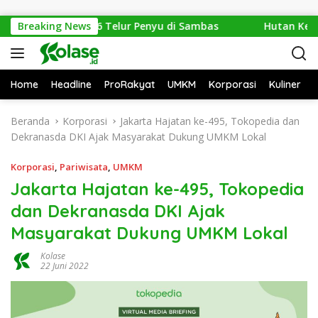
Langsung ke konten
mankan 1.286 Telur Penyu di Sambas
Breaking News
Hutan Ketapang 
Home
Headline
ProRakyat
UMKM
Korporasi
Kuliner
Beranda
Korporasi
Jakarta Hajatan ke-495, Tokopedia dan
Dekranasda DKI Ajak Masyarakat Dukung UMKM Lokal
Korporasi
,
Pariwisata
,
UMKM
Jakarta Hajatan ke-495, Tokopedia
dan Dekranasda DKI Ajak
Masyarakat Dukung UMKM Lokal
Kolase
22 Juni 2022