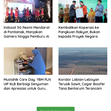
Indosat 5G Resmi Mendarat
Kembalikan Koperasi ke
di Pontianak, Manjakan
Pangkuan Rakyat, Bukan
Gamers hingga Pemburu AI
kepada Proyek Negara
Mustahik Care Day: YBM PLN
Koridor Labian-Leboyan
UIP KLB Berbagi Senyuman
Terusik Sawit, Cagar Biosfer
dan Apresiasi untuk Guru
Tana Bentarum Terancam
Ngaji di Mempawah