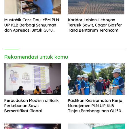
Mustahik Care Day: YBM PLN
Koridor Labian-Leboyan
UIP KLB Berbagi Senyuman
Terusik Sawit, Cagar Biosfer
dan Apresiasi untuk Guru
Tana Bentarum Terancam
Ngaji di Mempawah
Rekomendasi untuk kamu
Perbudakan Modern di Balik
Pastikan Keselamatan Kerja,
Perkebunan Sawit
Manajemen PLN UIP KLB
Bersertifikat Global
Tinjau Pembangunan GI 150
kV Ambawang