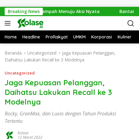
Langsung ke konten
26: Dari Isu Sampah Menuju Aksi Nyata
Breaking News
Bantai 2.600 Tr
Home
Headline
ProRakyat
UMKM
Korporasi
Kuliner
Beranda
Uncategorized
Jaga Kepuasan Pelanggan,
Daihatsu Lakukan Recall ke 3 Modelnya
Uncategorized
Jaga Kepuasan Pelanggan,
Daihatsu Lakukan Recall ke 3
Modelnya
Rocky, GranMax, dan Luxio dengan Tahun Produksi
Tertentu
Kolase
12 Maret 2022