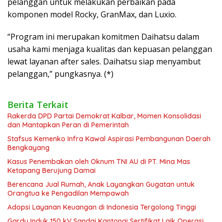
pelanggan untuk melakukan perbaikan pada
komponen model Rocky, GranMax, dan Luxio.
“Program ini merupakan komitmen Daihatsu dalam
usaha kami menjaga kualitas dan kepuasan pelanggan
lewat layanan after sales. Daihatsu siap menyambut
pelanggan,” pungkasnya. (*)
Berita Terkait
Rakerda DPD Partai Demokrat Kalbar, Momen Konsolidasi
dan Mantapkan Peran di Pemerintah
Stafsus Kemenko Infra Kawal Aspirasi Pembangunan Daerah
Bengkayang
Kasus Penembakan oleh Oknum TNI AU di PT. Mina Mas
Ketapang Berujung Damai
Berencana Jual Rumah, Anak Layangkan Gugatan untuk
Orangtua ke Pengadilan Mempawah
Adopsi Layanan Keuangan di Indonesia Tergolong Tinggi
Gardu Induk 150 kV Sandai Kantongi Sertifikat Laik Operasi