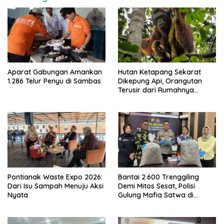
Aparat Gabungan Amankan
Hutan Ketapang Sekarat
1.286 Telur Penyu di Sambas
Dikepung Api, Orangutan
Terusir dari Rumahnya
Sendiri
Pontianak Waste Expo 2026:
Bantai 2.600 Trenggiling
Dari Isu Sampah Menuju Aksi
Demi Mitos Sesat, Polisi
Nyata
Gulung Mafia Satwa di
Pontianak Bersama
Setengah Ton Sisik Haram