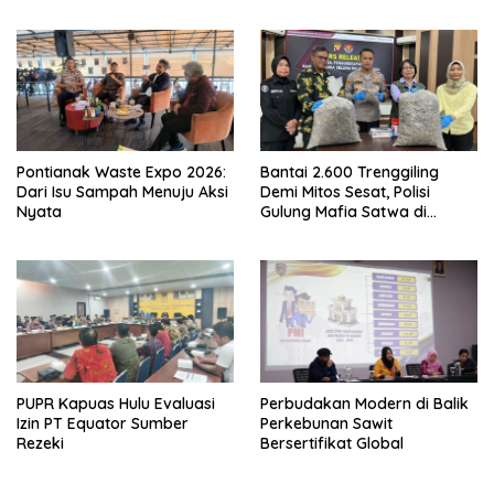
Sendiri
Pontianak Waste Expo 2026:
Bantai 2.600 Trenggiling
Dari Isu Sampah Menuju Aksi
Demi Mitos Sesat, Polisi
Nyata
Gulung Mafia Satwa di
Pontianak Bersama
Setengah Ton Sisik Haram
PUPR Kapuas Hulu Evaluasi
Perbudakan Modern di Balik
Izin PT Equator Sumber
Perkebunan Sawit
Rezeki
Bersertifikat Global