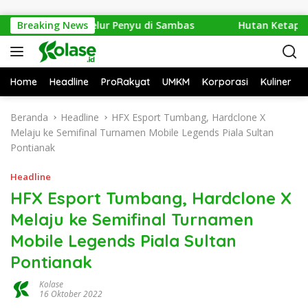
Langsung ke konten
kan 1.286 Telur Penyu di Sambas
Breaking News
Hutan Ketapang Seka
Home
Headline
ProRakyat
UMKM
Korporasi
Kuliner
Beranda
Headline
HFX Esport Tumbang, Hardclone X
Melaju ke Semifinal Turnamen Mobile Legends Piala Sultan
Pontianak
Headline
HFX Esport Tumbang, Hardclone X
Melaju ke Semifinal Turnamen
Mobile Legends Piala Sultan
Pontianak
Kolase
16 Oktober 2022