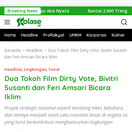
Langsung ke konten
mpah Menuju Aksi Nyata
Breaking News
Bantai 2.600 Trenggiling Demi
Home
Headline
ProRakyat
UMKM
Korporasi
Kuliner
Beranda
Headline
Dua Tokoh Film Dirty Vote, Bivitri Susanti
dan Feri Amsari Bicara Iklim
Headline
,
Lingkungan
,
Sosial
Dua Tokoh Film Dirty Vote, Bivitri
Susanti dan Feri Amsari Bicara
Iklim
Proyek strategis nasional seperti tambang nikel, batubara,
dan lainnya menjadi salah satu masalah besar di negara ini
yang turut berkontribusi menghancurkan lingkungan