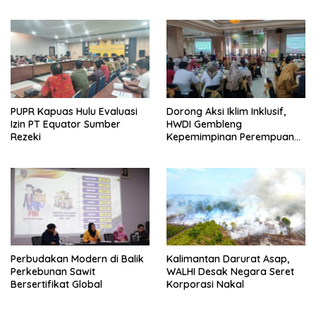
Pontianak Bersama
Setengah Ton Sisik Haram
PUPR Kapuas Hulu Evaluasi
Dorong Aksi Iklim Inklusif,
Izin PT Equator Sumber
HWDI Gembleng
Rezeki
Kepemimpinan Perempuan
Disabilitas di Pontianak
Perbudakan Modern di Balik
Kalimantan Darurat Asap,
Perkebunan Sawit
WALHI Desak Negara Seret
Bersertifikat Global
Korporasi Nakal