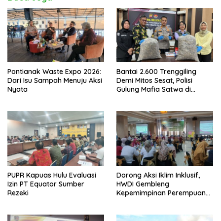
Pontianak Waste Expo 2026:
Bantai 2.600 Trenggiling
Dari Isu Sampah Menuju Aksi
Demi Mitos Sesat, Polisi
Nyata
Gulung Mafia Satwa di
Pontianak Bersama
Setengah Ton Sisik Haram
PUPR Kapuas Hulu Evaluasi
Dorong Aksi Iklim Inklusif,
Izin PT Equator Sumber
HWDI Gembleng
Rezeki
Kepemimpinan Perempuan
Disabilitas di Pontianak