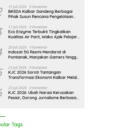
i 2.600 Trenggiling Demi
PUPR Kapuas Hulu Evaluasi Izin
P
2
15 Juli 2026
0 Komentar
 Sesat, Polisi Gulung Mafia
PT Equator Sumber Rezeki
P
BKSDA Kalbar Gandeng Berbagai
a di Pontianak Bersama
G
Pihak Susun Rencana Pengelolaan
gah Ton Sisik Haram
Jangka Panjang Cagar Alam
Karimata 2027-2036
3
17 Juli 2026
0 Komentar
Eco Enzyme Terbukti Tingkatkan
Kualitas Air Parit, Wako Ajak Pelajar
Peduli Lingkungan
4
20 Juli 2026
0 Komentar
Indosat 5G Resmi Mendarat di
Pontianak, Manjakan Gamers hingga
Pemburu AI
5
23 Juli 2026
0 Komentar
KJC 2026 Soroti Tantangan
Transformasi Ekonomi Kalbar Melalui
Sinergi Industri dan Ekonomi Hijau
6
23 Juli 2026
0 Komentar
KJC 2026: Ubah Narasi Kerusakan
Pesisir, Dorong Jurnalisme Berbasis
Solusi
ular Tags