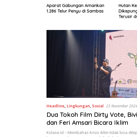
ringati Hari
Aparat Gabungan Amankan
Hutan K
dunia di Medan
1.286 Telur Penyu di Sambas
Dikepung
asi Lintas Elemen
Terusir 
ntingnya Jaga
sir Kalbar
Headline
,
Lingkungan
,
Sosial
23 November 202
Dua Tokoh Film Dirty Vote, Bivi
dan Feri Amsari Bicara Iklim
Kolase.id – Membahas krisis iklim tidak bisa dil