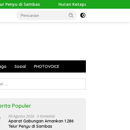
nyu di Sambas
Hutan Ketapang Sekarat Dikepung Api, 
aga
Sosial
PHOTOVOICE
k:
erita Populer
08 Agustus 2026
0 Komentar
Aparat Gabungan Amankan 1.286
Telur Penyu di Sambas