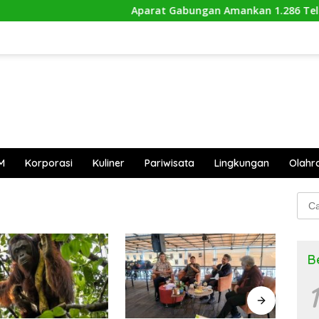
Aparat Gabungan Amankan 1.286 Telur Pe
M
Korporasi
Kuliner
Pariwisata
Lingkungan
Olahr
Cari
untu
B
1