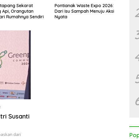
etapang Sekarat
Pontianak Waste Expo 2026:
Banta
 Api, Orangutan
Dari Isu Sampah Menuju Aksi
Mitos
dari Rumahnya Sendiri
Nyata
Satw
Seten
4
tri Susanti
epaskan dari
Pop