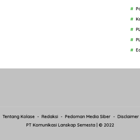
P
K
P
P
E
Tentang Kolase
Redaksi
Pedoman Media Siber
Disclaimer
PT Komunikasi Lanskap Semesta | © 2022