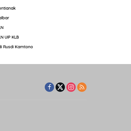
ontianak
albar
LN
LN UIP KLB
di Rusdi Kamtono