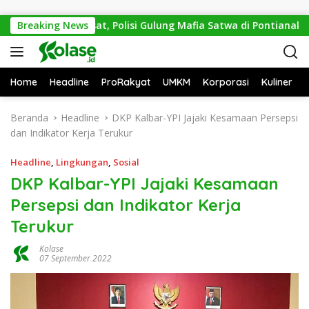
Langsung ke konten
mi Mitos Sesat, Polisi Gulung Mafia Satwa di Pontianak Bersam
Breaking News
Home
Headline
ProRakyat
UMKM
Korporasi
Kuliner
Beranda
Headline
DKP Kalbar-YPI Jajaki Kesamaan Persepsi
dan Indikator Kerja Terukur
Headline
,
Lingkungan
,
Sosial
DKP Kalbar-YPI Jajaki Kesamaan
Persepsi dan Indikator Kerja
Terukur
Kolase
07 September 2022