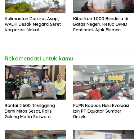
Kalimantan Darurat Asap,
Kibarkan 1.000 Bendera di
WALHI Desak Negara Seret
Batas Negeri, Ketua DPRD
Korporasi Nakal
Pontianak Ajak Elemen
Bangsa Sukseskan Ekspedisi
Merah Putih 2026
Rekomendasi untuk kamu
Bantai 2.600 Trenggiling
PUPR Kapuas Hulu Evaluasi
Demi Mitos Sesat, Polisi
Izin PT Equator Sumber
Gulung Mafia Satwa di
Rezeki
Pontianak Bersama
Setengah Ton Sisik Haram