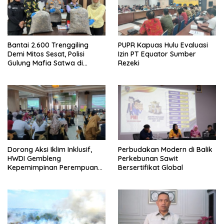
Bantai 2.600 Trenggiling
PUPR Kapuas Hulu Evaluasi
Demi Mitos Sesat, Polisi
Izin PT Equator Sumber
Gulung Mafia Satwa di
Rezeki
Pontianak Bersama
Setengah Ton Sisik Haram
Dorong Aksi Iklim Inklusif,
Perbudakan Modern di Balik
HWDI Gembleng
Perkebunan Sawit
Kepemimpinan Perempuan
Bersertifikat Global
Disabilitas di Pontianak