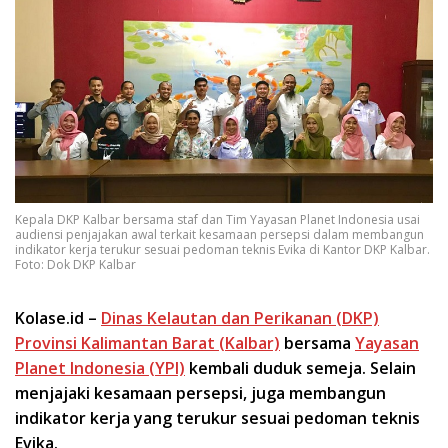
Kepala DKP Kalbar bersama staf dan Tim Yayasan Planet Indonesia usai
audiensi penjajakan awal terkait kesamaan persepsi dalam membangun
indikator kerja terukur sesuai pedoman teknis Evika di Kantor DKP Kalbar.
Foto: Dok DKP Kalbar
Kolase.id –
Dinas Kelautan dan Perikanan (DKP)
Provinsi Kalimantan Barat (Kalbar)
bersama
Yayasan
Planet Indonesia (YPI)
kembali duduk semeja. Selain
menjajaki kesamaan persepsi, juga membangun
indikator kerja yang terukur sesuai pedoman teknis
Evika.