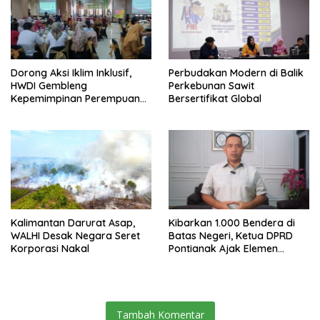
Dorong Aksi Iklim Inklusif,
Perbudakan Modern di Balik
HWDI Gembleng
Perkebunan Sawit
Kepemimpinan Perempuan
Bersertifikat Global
Disabilitas di Pontianak
Kalimantan Darurat Asap,
Kibarkan 1.000 Bendera di
WALHI Desak Negara Seret
Batas Negeri, Ketua DPRD
Korporasi Nakal
Pontianak Ajak Elemen
Bangsa Sukseskan Ekspedisi
Merah Putih 2026
Tambah Komentar