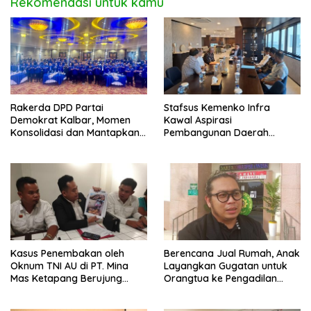
Rekomendasi untuk kamu
Rakerda DPD Partai
Stafsus Kemenko Infra
Demokrat Kalbar, Momen
Kawal Aspirasi
Konsolidasi dan Mantapkan
Pembangunan Daerah
Peran di Pemerintah
Bengkayang
Kasus Penembakan oleh
Berencana Jual Rumah, Anak
Oknum TNI AU di PT. Mina
Layangkan Gugatan untuk
Mas Ketapang Berujung
Orangtua ke Pengadilan
Damai
Mempawah