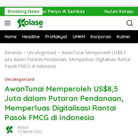
Langsung ke konten
 1.286 Telur Penyu di Sambas
Breaking News
Hutan Ketapang Sekara
Home
Headline
ProRakyat
UMKM
Korporasi
Kuliner
Beranda
Uncategorized
AwanTunai Memperoleh US$8,5
Juta dalam Putaran Pendanaan, Memperluas Digitalisasi Rantai
Pasok FMCG di Indonesia
Uncategorized
AwanTunai Memperoleh US$8,5
Juta dalam Putaran Pendanaan,
Memperluas Digitalisasi Rantai
Pasok FMCG di Indonesia
Kolase
12 Maret 2022