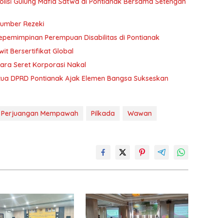
 Polisi Gulung Mafia Satwa di Pontianak Bersama Setengah
Sumber Rezeki
Kepemimpinan Perempuan Disabilitas di Pontianak
t Bersertifikat Global
ara Seret Korporasi Nakal
etua DPRD Pontianak Ajak Elemen Bangsa Sukseskan
I Perjuangan Mempawah
Pilkada
Wawan