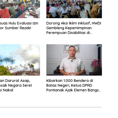
uas Hulu Evaluasi Izin
Dorong Aksi Iklim Inklusif, HWDI
or Sumber Rezeki
Gembleng Kepemimpinan
Perempuan Disabilitas di
Pontianak
an Darurat Asap,
Kibarkan 1.000 Bendera di
esak Negara Seret
Batas Negeri, Ketua DPRD
i Nakal
Pontianak Ajak Elemen Bangsa
Sukseskan Ekspedisi Merah
Putih 2026