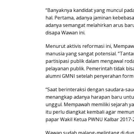
“Banyaknya kandidat yang muncul pada 
hal. Pertama, adanya jaminan kebebasan 
adanya semangat melahirkan arus baru
disapa Wawan ini.
Menurut aktivis reformasi ini, Mempa
manusia yang sangat potensial. “Tant
partisipasi publik dalam mengawal rod
pelayanan publik. Pemerintah tidak bisa
alumni GMNI setelah penyerahan formu
“Saat berinteraksi dengan saudara-s
menangkap adanya harapan baru untu
unggul. Mempawah memiliki sejarah yan
itu perlu diangkat kembali agar memu
papar Wakil Ketua PWNU Kalbar 2017-
Wawan sudah malang-melintang di duni