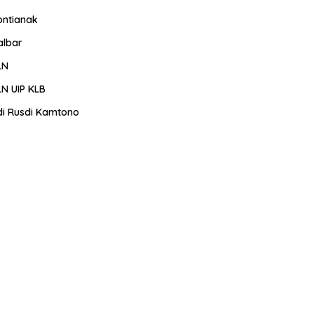
ontianak
albar
LN
LN UIP KLB
di Rusdi Kamtono