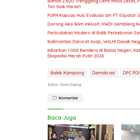
Bantai 2.600 Trenggiling Demi Mitos Sesat,
Ton Sisik Haram
PUPR Kapuas Hulu Evaluasi Izin PT Equator 
Dorong Aksi Iklim Inklusif, HWDI Gembleng 
Perbudakan Modern di Balik Perkebunan Sawi
Kalimantan Darurat Asap, WALHI Desak Neg
Kibarkan 1.000 Bendera di Batas Negeri, K
Ekspedisi Merah Putih 2026
Balek Kampong
Demokrasi
DPC PD
Editor: Rizal Daeng
Komentar
Baca Juga