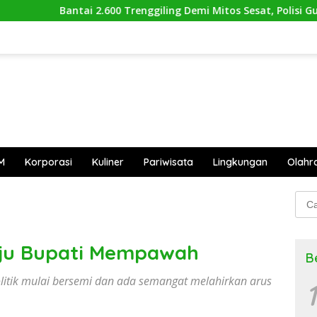
600 Trenggiling Demi Mitos Sesat, Polisi Gulung Mafia Satwa d
M
Korporasi
Kuliner
Pariwisata
Lingkungan
Olahr
Cari
untu
aju Bupati Mempawah
B
olitik mulai bersemi dan ada semangat melahirkan arus
1