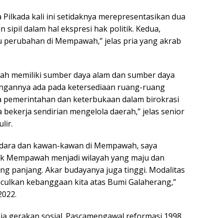
Pilkada kali ini setidaknya merepresentasikan dua
sipil dalam hal ekspresi hak politik. Kedua,
 perubahan di Mempawah,” jelas pria yang akrab
wah memiliki sumber daya alam dan sumber daya
angannya ada pada ketersediaan ruang-ruang
a pemerintahan dan keterbukaan dalam birokrasi
 bekerja sendirian mengelola daerah,” jelas senior
lir.
audara dan kawan-kawan di Mempawah, saya
k Mempawah menjadi wilayah yang maju dan
g panjang. Akar budayanya juga tinggi. Modalitas
nculkan kebanggaan kita atas Bumi Galaherang,”
2022.
a gerakan sosial. Pascamengawal reformasi 1998,