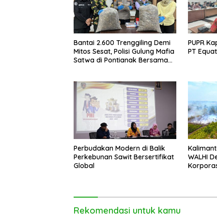
Bantai 2.600 Trenggiling Demi
PUPR Kap
Mitos Sesat, Polisi Gulung Mafia
PT Equat
Satwa di Pontianak Bersama
Setengah Ton Sisik Haram
Perbudakan Modern di Balik
Kalimant
Perkebunan Sawit Bersertifikat
WALHI D
Global
Korporas
Rekomendasi untuk kamu