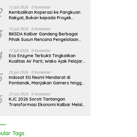
Pontianak Bersama Setengah Ton
Sisik Haram
2
12 Juli 2026
0 Komentar
Kembalikan Koperasi ke Pangkuan
Rakyat, Bukan kepada Proyek
Negara
3
15 Juli 2026
0 Komentar
BKSDA Kalbar Gandeng Berbagai
Pihak Susun Rencana Pengelolaan
Jangka Panjang Cagar Alam
Karimata 2027-2036
4
17 Juli 2026
0 Komentar
Eco Enzyme Terbukti Tingkatkan
Kualitas Air Parit, Wako Ajak Pelajar
Peduli Lingkungan
5
20 Juli 2026
0 Komentar
Indosat 5G Resmi Mendarat di
Pontianak, Manjakan Gamers hingga
Pemburu AI
6
23 Juli 2026
0 Komentar
KJC 2026 Soroti Tantangan
Transformasi Ekonomi Kalbar Melalui
Sinergi Industri dan Ekonomi Hijau
ular Tags