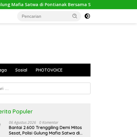
i Pontianak Bersama Setengah Ton Sisik Haram
PUPR Kap
aga
Sosial
PHOTOVOICE
k:
erita Populer
06 Agustus 2026
0 Komentar
Bantai 2.600 Trenggiling Demi Mitos
Sesat, Polisi Gulung Mafia Satwa di