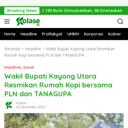
Langsung ke konten
gal di Kalbar, 1.190 Butir Dimusnahkan, 96 Ditetaskan
Breaking News
Home
Headline
ProRakyat
UMKM
Korporasi
Kuliner
Beranda
Headline
Wakil Bupati Kayong Utara Resmikan
Rumah Kopi bersama PLN dan TANAGUPA
Headline
,
Sosial
Wakil Bupati Kayong Utara
Resmikan Rumah Kopi bersama
PLN dan TANAGUPA
Kolase
02 November 2022