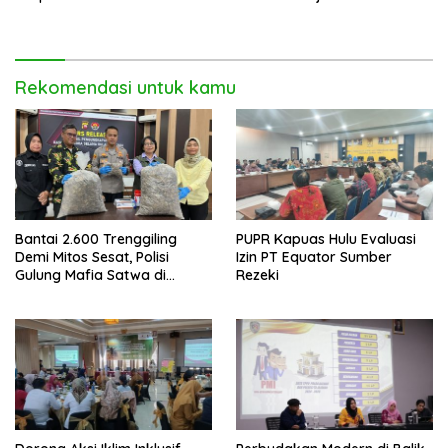
Bangsa Sukseskan Ekspedisi
Merah Putih 2026
Rekomendasi untuk kamu
Bantai 2.600 Trenggiling
PUPR Kapuas Hulu Evaluasi
Demi Mitos Sesat, Polisi
Izin PT Equator Sumber
Gulung Mafia Satwa di
Rezeki
Pontianak Bersama
Setengah Ton Sisik Haram