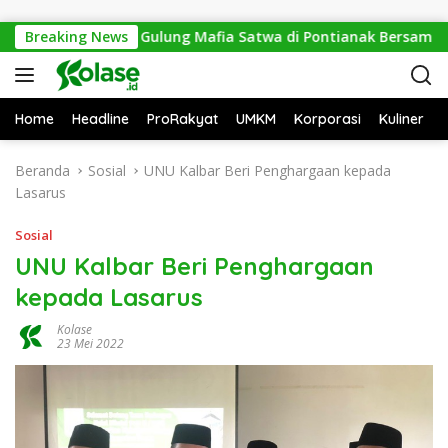
Langsung ke konten
 Sesat, Polisi Gulung Mafia Satwa di Pontianak Bersama Seteng
Breaking News
Home
Headline
ProRakyat
UMKM
Korporasi
Kuliner
Beranda
Sosial
UNU Kalbar Beri Penghargaan kepada
Lasarus
Sosial
UNU Kalbar Beri Penghargaan
kepada Lasarus
Kolase
23 Mei 2022