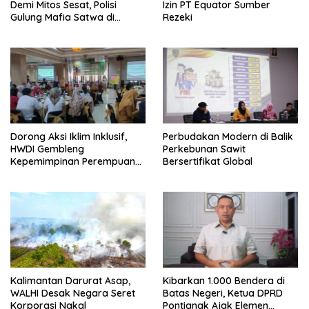
Demi Mitos Sesat, Polisi
Izin PT Equator Sumber
Gulung Mafia Satwa di
Rezeki
Pontianak Bersama
Setengah Ton Sisik Haram
Dorong Aksi Iklim Inklusif,
Perbudakan Modern di Balik
HWDI Gembleng
Perkebunan Sawit
Kepemimpinan Perempuan
Bersertifikat Global
Disabilitas di Pontianak
Kalimantan Darurat Asap,
Kibarkan 1.000 Bendera di
WALHI Desak Negara Seret
Batas Negeri, Ketua DPRD
Korporasi Nakal
Pontianak Ajak Elemen