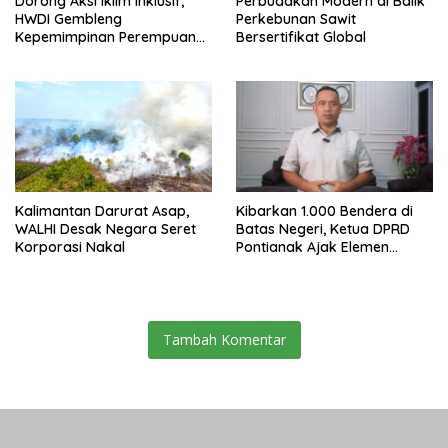
Dorong Aksi Iklim Inklusif,
Perbudakan Modern di Balik
HWDI Gembleng
Perkebunan Sawit
Kepemimpinan Perempuan
Bersertifikat Global
Disabilitas di Pontianak
Kalimantan Darurat Asap,
Kibarkan 1.000 Bendera di
WALHI Desak Negara Seret
Batas Negeri, Ketua DPRD
Korporasi Nakal
Pontianak Ajak Elemen
Bangsa Sukseskan Ekspedisi
Merah Putih 2026
Tambah Komentar