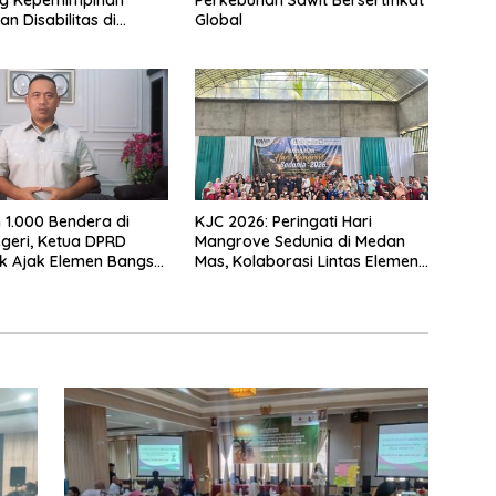
g Kepemimpinan
Perkebunan Sawit Bersertifikat
n Disabilitas di
Global
k
 1.000 Bendera di
KJC 2026: Peringati Hari
geri, Ketua DPRD
Mangrove Sedunia di Medan
k Ajak Elemen Bangsa
Mas, Kolaborasi Lintas Elemen
n Ekspedisi Merah
Tegaskan Pentingnya Jaga
26
Benteng Pesisir Kalbar