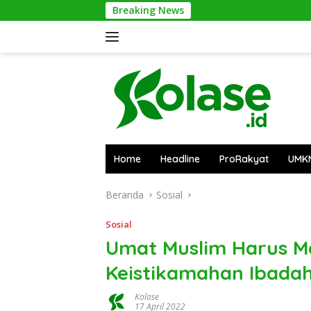
Langsung
Breaking News
PUPR Kap
ke
konten
Home
Headline
ProRakyat
UMK
Beranda
Sosial
Sosial
Umat Muslim Harus 
Keistikamahan Ibada
Kolase
17 April 2022