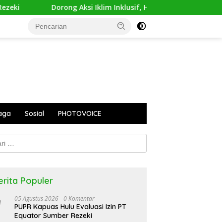
g Aksi Iklim Inklusif, HWDI Gembleng Kepemimpinan Perempuan 
aga
Sosial
PHOTOVOICE
k:
erita Populer
05 Agustus 2026
0 Komentar
PUPR Kapuas Hulu Evaluasi Izin PT
Equator Sumber Rezeki