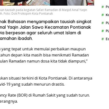
P
an tausiah pada kegiatan Safari Ramadan di Masjid Ainal Yaqin
uh. Foto: Dok Prokopim Kota Pontianak
K
anak Bahasan menyampaikan tausiah singkat
P
inal Yaqin Jalan Sawo Kecamatan Pontianak
P
Dia berpesan agar seluruh umat Islam di
kamahan ibadah.
E
ktu yang tepat untuk memulai perbaikan maupun
 tahun depan kita masih bisa menikmati Ramadan
 bulan Ramadan namun dosa kita tidak diampuni,”
an situasi terkini di Kota Pontianak. Di antaranya
vid-19 yang sudah menurun drastis.
ancy Rate (BOR) di Rumah Sakit yang sudah turun.
terangnya.