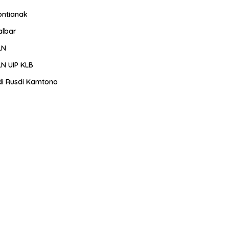
ontianak
albar
LN
LN UIP KLB
di Rusdi Kamtono