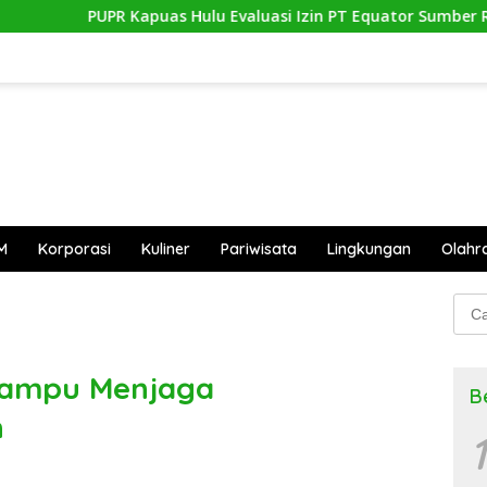
uas Hulu Evaluasi Izin PT Equator Sumber Rezeki
Doron
M
Korporasi
Kuliner
Pariwisata
Lingkungan
Olahr
Cari
untu
Mampu Menjaga
B
h
1