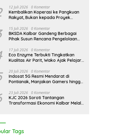
2
12 Juli 2026
0 Komentar
Kembalikan Koperasi ke Pangkuan
Rakyat, Bukan kepada Proyek
Negara
3
15 Juli 2026
0 Komentar
BKSDA Kalbar Gandeng Berbagai
Pihak Susun Rencana Pengelolaan
Jangka Panjang Cagar Alam
Karimata 2027-2036
4
17 Juli 2026
0 Komentar
Eco Enzyme Terbukti Tingkatkan
Kualitas Air Parit, Wako Ajak Pelajar
Peduli Lingkungan
5
20 Juli 2026
0 Komentar
Indosat 5G Resmi Mendarat di
Pontianak, Manjakan Gamers hingga
Pemburu AI
6
23 Juli 2026
0 Komentar
KJC 2026 Soroti Tantangan
Transformasi Ekonomi Kalbar Melalui
Sinergi Industri dan Ekonomi Hijau
ular Tags