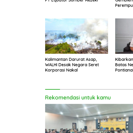
PT Equator Sumber Rezeki
Gemblen
Perempua
Pontiana
Kalimantan Darurat Asap,
Kibarkan
WALHI Desak Negara Seret
Batas Ne
Korporasi Nakal
Pontiana
Sukseska
Putih 20
Rekomendasi untuk kamu