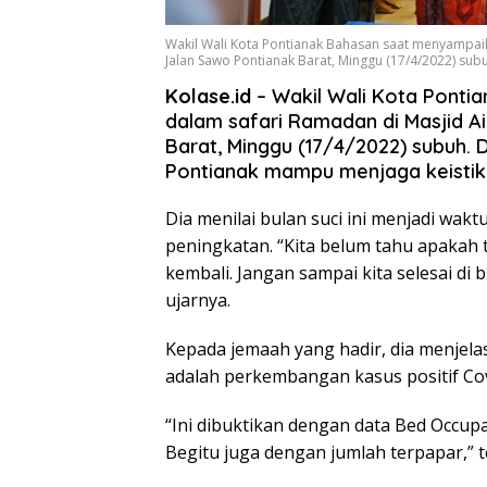
Wakil Wali Kota Pontianak Bahasan saat menyampaik
Jalan Sawo Pontianak Barat, Minggu (17/4/2022) sub
Kolase.id
– Wakil Wali Kota Ponti
dalam safari Ramadan di Masjid A
Barat, Minggu (17/4/2022) subuh. 
Pontianak mampu menjaga keisti
Dia menilai bulan suci ini menjadi wa
peningkatan. “Kita belum tahu apakah
kembali. Jangan sampai kita selesai di
ujarnya.
Kepada jemaah yang hadir, dia menjelask
adalah perkembangan kasus positif Co
“Ini dibuktikan dengan data Bed Occup
Begitu juga dengan jumlah terpapar,” 