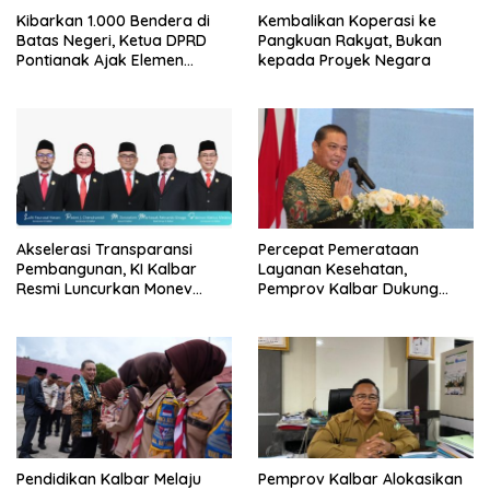
Kibarkan 1.000 Bendera di
Kembalikan Koperasi ke
Batas Negeri, Ketua DPRD
Pangkuan Rakyat, Bukan
Pontianak Ajak Elemen
kepada Proyek Negara
Bangsa Sukseskan Ekspedisi
Merah Putih 2026
Akselerasi Transparansi
Percepat Pemerataan
Pembangunan, KI Kalbar
Layanan Kesehatan,
Resmi Luncurkan Monev
Pemprov Kalbar Dukung
Keterbukaan Informasi 2026
Program CKG
Pendidikan Kalbar Melaju
Pemprov Kalbar Alokasikan