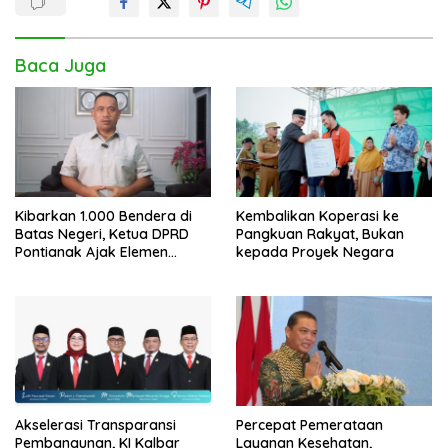
Baca Juga
Kibarkan 1.000 Bendera di
Kembalikan Koperasi ke
Batas Negeri, Ketua DPRD
Pangkuan Rakyat, Bukan
Pontianak Ajak Elemen
kepada Proyek Negara
Bangsa Sukseskan Ekspedisi
Merah Putih 2026
Akselerasi Transparansi
Percepat Pemerataan
Pembangunan, KI Kalbar
Layanan Kesehatan,