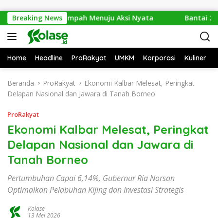
Langsung ke konten
6: Dari Isu Sampah Menuju Aksi Nyata
Breaking News
Bantai 2.600 Tre
Home
Headline
ProRakyat
UMKM
Korporasi
Kuliner
Beranda
ProRakyat
Ekonomi Kalbar Melesat, Peringkat
Delapan Nasional dan Jawara di Tanah Borneo
ProRakyat
Ekonomi Kalbar Melesat, Peringkat
Delapan Nasional dan Jawara di
Tanah Borneo
Pertumbuhan Capai 6,14%, Gubernur Ria Norsan
Optimalkan Pelabuhan Kijing dan Investasi Strategis
Kolase
13 Mei 2026