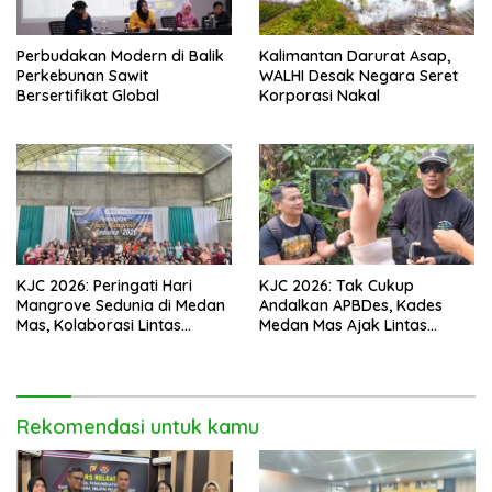
Perbudakan Modern di Balik
Kalimantan Darurat Asap,
Perkebunan Sawit
WALHI Desak Negara Seret
Bersertifikat Global
Korporasi Nakal
KJC 2026: Peringati Hari
KJC 2026: Tak Cukup
Mangrove Sedunia di Medan
Andalkan APBDes, Kades
Mas, Kolaborasi Lintas
Medan Mas Ajak Lintas
Elemen Tegaskan Pentingnya
Elemen Bersatu Jaga
Jaga Benteng Pesisir Kalbar
Kawasan Mangrove
Rekomendasi untuk kamu