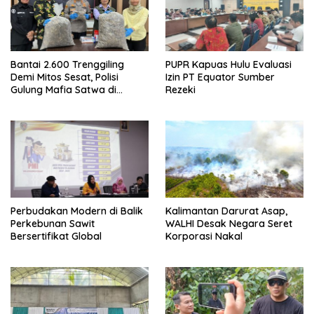
Bantai 2.600 Trenggiling
PUPR Kapuas Hulu Evaluasi
Demi Mitos Sesat, Polisi
Izin PT Equator Sumber
Gulung Mafia Satwa di
Rezeki
Pontianak Bersama
Setengah Ton Sisik Haram
Perbudakan Modern di Balik
Kalimantan Darurat Asap,
Perkebunan Sawit
WALHI Desak Negara Seret
Bersertifikat Global
Korporasi Nakal