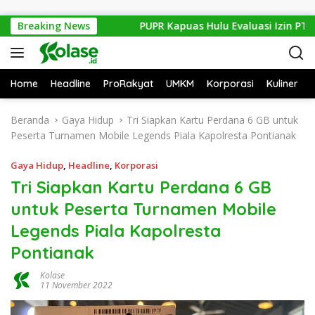
Langsung ke konten
 Sisik Haram
Breaking News
PUPR Kapuas Hulu Evaluasi Izin PT Equato
Home
Headline
ProRakyat
UMKM
Korporasi
Kuliner
Beranda
Gaya Hidup
Tri Siapkan Kartu Perdana 6 GB untuk
Peserta Turnamen Mobile Legends Piala Kapolresta Pontianak
Gaya Hidup
,
Headline
,
Korporasi
Tri Siapkan Kartu Perdana 6 GB
untuk Peserta Turnamen Mobile
Legends Piala Kapolresta
Pontianak
Kolase
11 November 2022