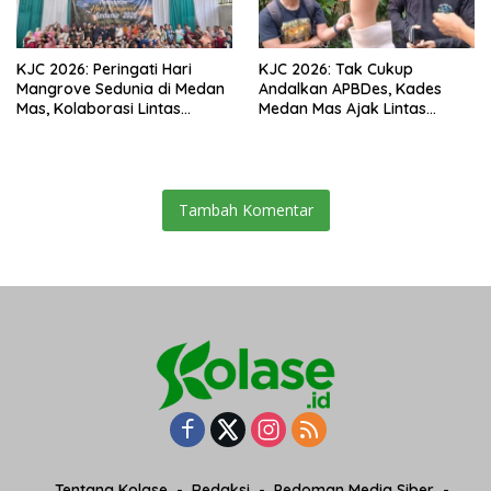
KJC 2026: Peringati Hari
KJC 2026: Tak Cukup
Mangrove Sedunia di Medan
Andalkan APBDes, Kades
Mas, Kolaborasi Lintas
Medan Mas Ajak Lintas
Elemen Tegaskan Pentingnya
Elemen Bersatu Jaga
Jaga Benteng Pesisir Kalbar
Kawasan Mangrove
Tambah Komentar
Tentang Kolase
Redaksi
Pedoman Media Siber