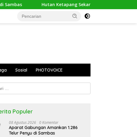
utan Ketapang Sekarat Dikepung Api, Orangutan Terusir dari 
aga
Sosial
PHOTOVOICE
k:
erita Populer
08 Agustus 2026
0 Komentar
Aparat Gabungan Amankan 1.286
Telur Penyu di Sambas