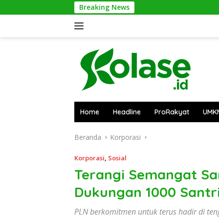
Langsung
Breaking News
Apa
ke
konten
Home
Headline
ProRakyat
UMK
Beranda
Korporasi
Korporasi
,
Sosial
Terangi Semangat San
Dukungan 1000 Santri 
PLN berkomitmen untuk terus hadir di te