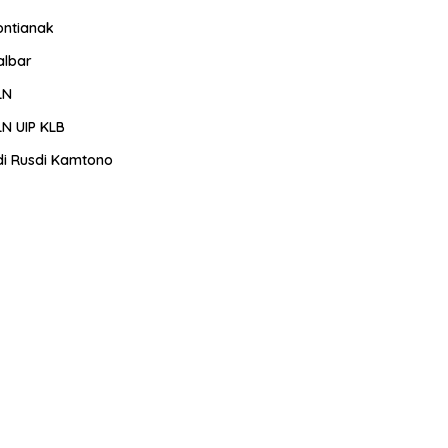
ontianak
albar
LN
LN UIP KLB
di Rusdi Kamtono