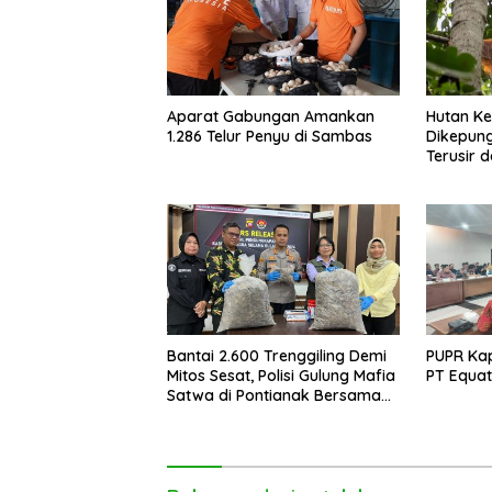
Aparat Gabungan Amankan
Hutan K
1.286 Telur Penyu di Sambas
Dikepung
Terusir 
Bantai 2.600 Trenggiling Demi
PUPR Kap
Mitos Sesat, Polisi Gulung Mafia
PT Equat
Satwa di Pontianak Bersama
Setengah Ton Sisik Haram