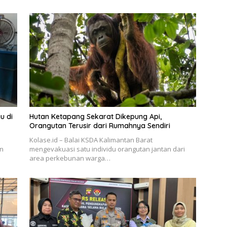
u di
Hutan Ketapang Sekarat Dikepung Api,
Orangutan Terusir dari Rumahnya Sendiri
Kolase.id – Balai KSDA Kalimantan Barat
en
mengevakuasi satu individu orangutan jantan dari
area perkebunan warga…