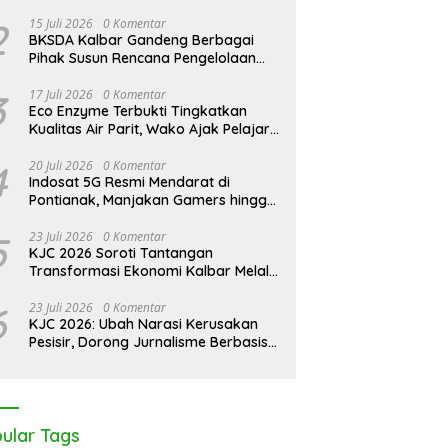
2
15 Juli 2026
0 Komentar
BKSDA Kalbar Gandeng Berbagai
Pihak Susun Rencana Pengelolaan
Jangka Panjang Cagar Alam
Karimata 2027-2036
3
17 Juli 2026
0 Komentar
Eco Enzyme Terbukti Tingkatkan
Kualitas Air Parit, Wako Ajak Pelajar
Peduli Lingkungan
4
20 Juli 2026
0 Komentar
Indosat 5G Resmi Mendarat di
Pontianak, Manjakan Gamers hingga
Pemburu AI
5
23 Juli 2026
0 Komentar
KJC 2026 Soroti Tantangan
Transformasi Ekonomi Kalbar Melalui
Sinergi Industri dan Ekonomi Hijau
6
23 Juli 2026
0 Komentar
KJC 2026: Ubah Narasi Kerusakan
Pesisir, Dorong Jurnalisme Berbasis
Solusi
ular Tags