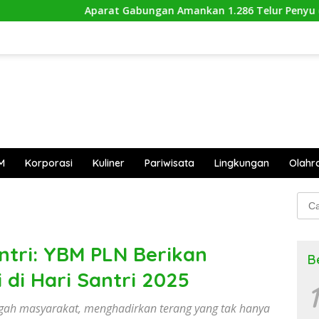
rat Gabungan Amankan 1.286 Telur Penyu di Sambas
H
M
Korporasi
Kuliner
Pariwisata
Lingkungan
Olahr
Cari
untu
tri: YBM PLN Berikan
B
di Hari Santri 2025
1
ngah masyarakat, menghadirkan terang yang tak hanya