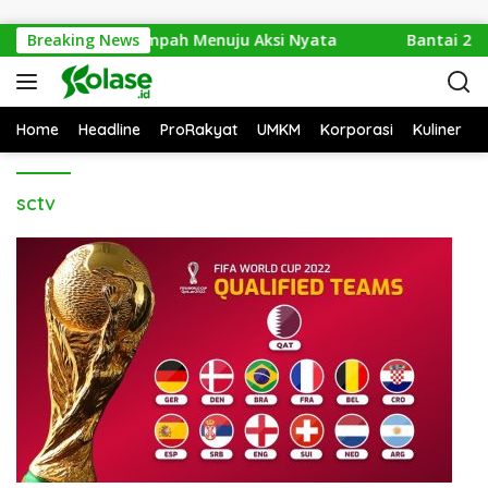
Langsung ke konten
 2026: Dari Isu Sampah Menuju Aksi Nyata
Breaking News
Bantai 2.60
Home
Headline
ProRakyat
UMKM
Korporasi
Kuliner
sctv