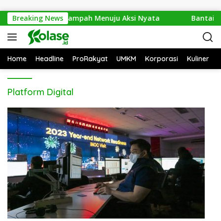
Langsung ke konten
po 2026: Dari Isu Sampah Menuju Aksi Nyata
Breaking News
Bantai 2.
Home
Headline
ProRakyat
UMKM
Korporasi
Kuliner
Platform Digital