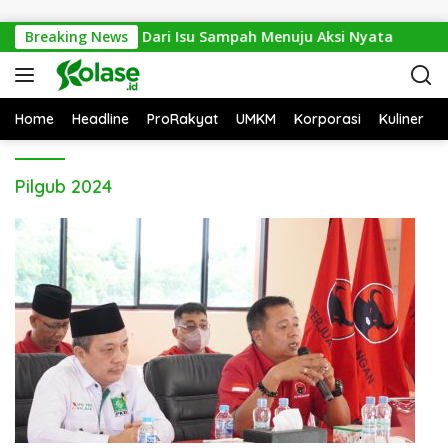
Langsung ke konten
 Waste Expo 2026: Dari Isu Sampah Menuju Aksi Nyata
Breaking News
Home
Headline
ProRakyat
UMKM
Korporasi
Kuliner
Pilgub 2024