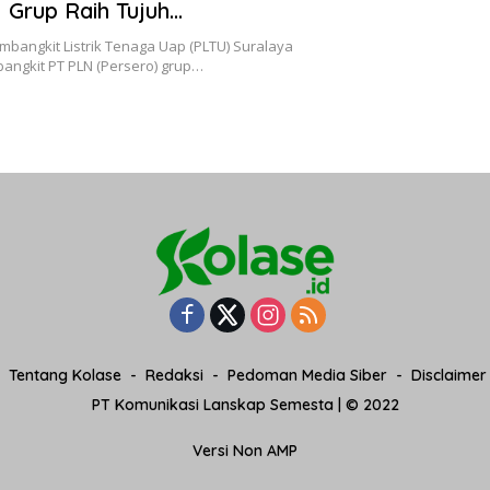
N Grup Raih Tujuh
gaan Tingkat ASEAN
embangkit Listrik Tenaga Uap (PLTU) Suralaya
angkit PT PLN (Persero) grup…
Tentang Kolase
Redaksi
Pedoman Media Siber
Disclaimer
PT Komunikasi Lanskap Semesta | © 2022
Versi Non AMP