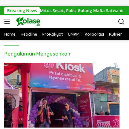
Langsung ke konten
 Trenggiling Demi Mitos Sesat, Polisi Gulung Mafia Satwa di P
Breaking News
Home
Headline
ProRakyat
UMKM
Korporasi
Kuliner
Pengalaman Mengesankan