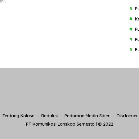
man…
P
K
P
P
E
Tentang Kolase
Redaksi
Pedoman Media Siber
Disclaimer
PT Komunikasi Lanskap Semesta | © 2022