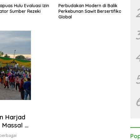
uas Hulu Evaluasi Izin
Perbudakan Modern di Balik
Kalim
or Sumber Rezeki
Perkebunan Sawit Bersertifikat
WALH
Global
Korpo
n Harjad
 Massal di
 berbagai
Pop