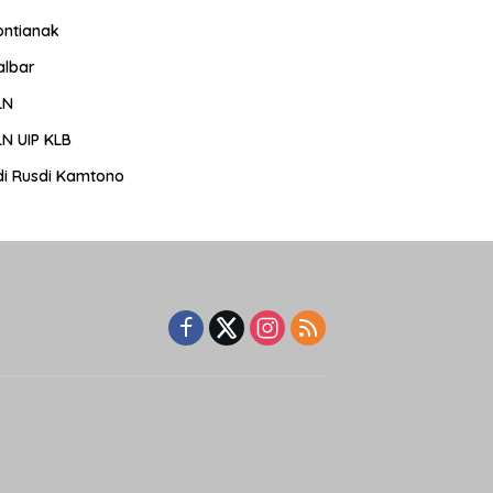
ontianak
albar
LN
LN UIP KLB
di Rusdi Kamtono