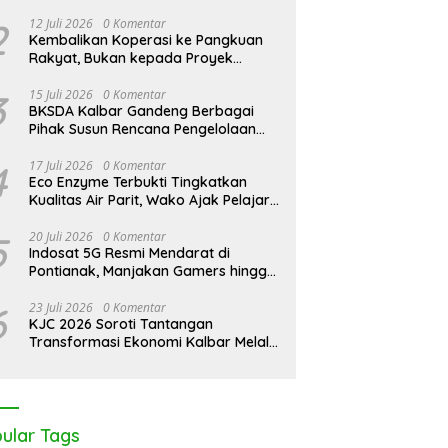
antan Darurat Asap,
KJC 2026: Peringati Hari
K
2
12 Juli 2026
0 Komentar
I Desak Negara Seret
Mangrove Sedunia di Medan
A
Kembalikan Koperasi ke Pangkuan
rasi Nakal
Mas, Kolaborasi Lintas Elemen
A
Rakyat, Bukan kepada Proyek
Tegaskan Pentingnya Jaga
J
Negara
Benteng Pesisir Kalbar
3
15 Juli 2026
0 Komentar
BKSDA Kalbar Gandeng Berbagai
Pihak Susun Rencana Pengelolaan
Jangka Panjang Cagar Alam
Karimata 2027-2036
4
17 Juli 2026
0 Komentar
Eco Enzyme Terbukti Tingkatkan
Kualitas Air Parit, Wako Ajak Pelajar
Peduli Lingkungan
5
20 Juli 2026
0 Komentar
Indosat 5G Resmi Mendarat di
Pontianak, Manjakan Gamers hingga
Pemburu AI
6
23 Juli 2026
0 Komentar
KJC 2026 Soroti Tantangan
Transformasi Ekonomi Kalbar Melalui
Sinergi Industri dan Ekonomi Hijau
ular Tags