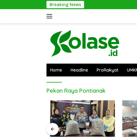
Langsung
Breaking News
ke
konten
Home
Headline
ProRakyat
UMK
Pekan Raya Pontianak