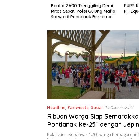
aste Expo 2026:
Bantai 2.600 Trenggiling Demi
PUPR Kap
mpah Menuju Aksi
Mitos Sesat, Polisi Gulung Mafia
PT Equat
Satwa di Pontianak Bersama
Setengah Ton Sisik Haram
Headline
,
Pariwisata
,
Sosial
19 Oktober 2022
Ribuan Warga Siap Semarakka
Pontianak ke-251 dengan Jepin
Halaman Istana Kadriah
Kolase.id – Sebanyak 1.200 warga berbagai dari