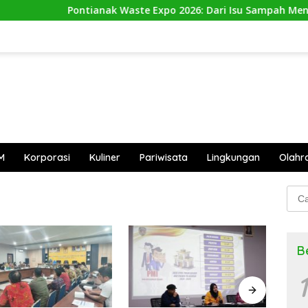
Pontianak Waste Expo 2026: Dari Isu Sampah Menuju A
M
Korporasi
Kuliner
Pariwisata
Lingkungan
Olahr
Cari
untu
B
1