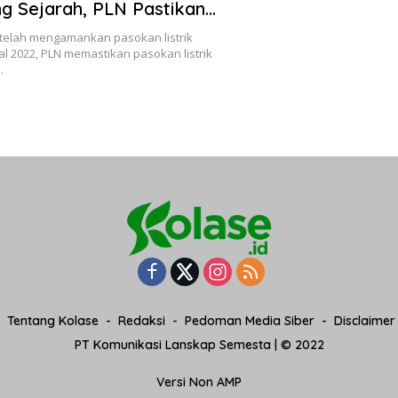
g Sejarah, PLN Pastikan
kan Jelang Tahun Baru Aman
etelah mengamankan pasokan listrik
l 2022, PLN memastikan pasokan listrik
…
Tentang Kolase
Redaksi
Pedoman Media Siber
Disclaimer
PT Komunikasi Lanskap Semesta | © 2022
Versi Non AMP