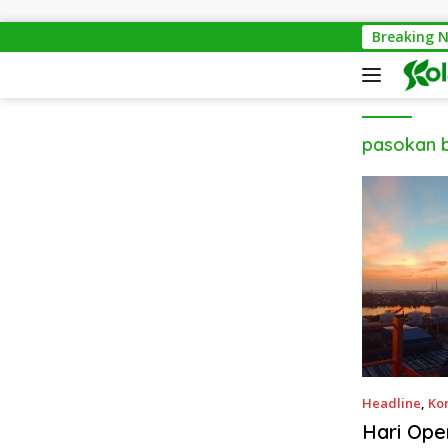
Langsung ke konten
Breaking 
Pont
pasokan 
Headline
,
Ko
Hari Ope