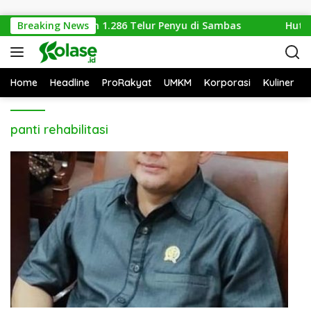
Langsung ke konten
abungan Amankan 1.286 Telur Penyu di Sambas
Breaking News
Hutan 
Home
Headline
ProRakyat
UMKM
Korporasi
Kuliner
panti rehabilitasi