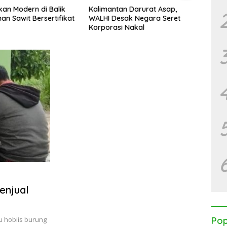
an Modern di Balik
Kalimantan Darurat Asap,
KJC 2
an Sawit Bersertifikat
WALHI Desak Negara Seret
Mang
Korporasi Nakal
Mas, 
Tega
Bente
enjual
 hobiis burung
Pop