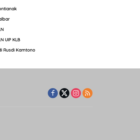
ontianak
albar
LN
LN UIP KLB
di Rusdi Kamtono