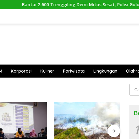
Bantai 2.600 Trenggiling Demi Mitos Sesat, Polisi Gulung
M
Korporasi
Kuliner
Pariwisata
Lingkungan
Olahr
Cari
untu
B
1