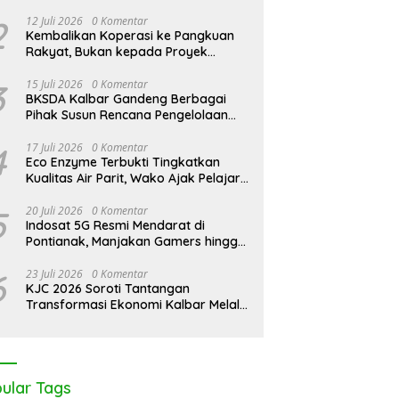
Pontianak Bersama Setengah Ton
026: Peringati Hari
KJC 2026: Tak Cukup Andalkan
K
Sisik Haram
2
12 Juli 2026
0 Komentar
rove Sedunia di Medan
APBDes, Kades Medan Mas
T
Kembalikan Koperasi ke Pangkuan
Kolaborasi Lintas Elemen
Ajak Lintas Elemen Bersatu
D
Rakyat, Bukan kepada Proyek
skan Pentingnya Jaga
Jaga Kawasan Mangrove
E
Negara
ng Pesisir Kalbar
3
15 Juli 2026
0 Komentar
BKSDA Kalbar Gandeng Berbagai
Pihak Susun Rencana Pengelolaan
Jangka Panjang Cagar Alam
Karimata 2027-2036
4
17 Juli 2026
0 Komentar
Eco Enzyme Terbukti Tingkatkan
Kualitas Air Parit, Wako Ajak Pelajar
Peduli Lingkungan
5
20 Juli 2026
0 Komentar
Indosat 5G Resmi Mendarat di
Pontianak, Manjakan Gamers hingga
Pemburu AI
6
23 Juli 2026
0 Komentar
KJC 2026 Soroti Tantangan
Transformasi Ekonomi Kalbar Melalui
Sinergi Industri dan Ekonomi Hijau
ular Tags