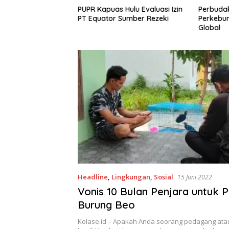
 Trenggiling Demi
PUPR Kapuas Hulu Evaluasi Izin
Perbudak
 Polisi Gulung Mafia
PT Equator Sumber Rezeki
Perkebun
ntianak Bersama
Global
n Sisik Haram
Headline
,
Lingkungan
,
Sosial
15 Juni 2022
Vonis 10 Bulan Penjara untuk P
Burung Beo
Kolase.id – Apakah Anda seorang pedagang atau