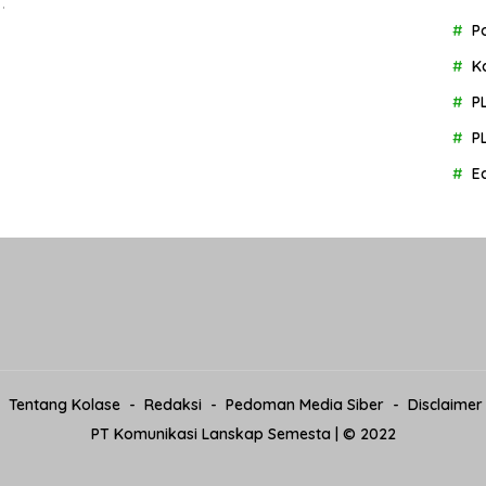
…
P
K
P
P
E
Tentang Kolase
Redaksi
Pedoman Media Siber
Disclaimer
PT Komunikasi Lanskap Semesta | © 2022