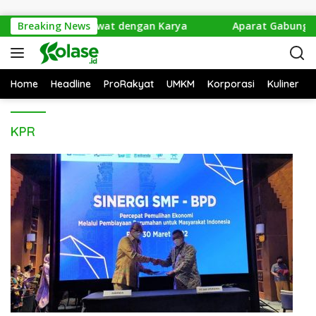
Langsung ke konten
lang, Anak Muda Rawat dengan Karya
Breaking News
Aparat Gabungan 
Home
Headline
ProRakyat
UMKM
Korporasi
Kuliner
KPR